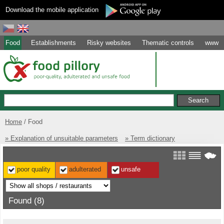
Download the mobile application
Food
Establishments
Risky websites
Thematic controls
www
Home
Food
» Explanation of unsuitable parameters
» Term dictionary
poor quality
adulterated
unsafe
Found (8)