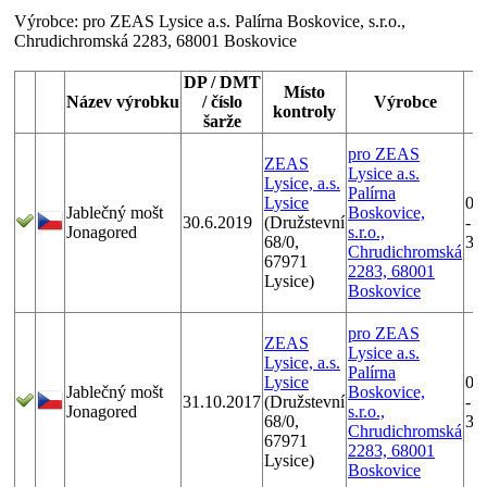
Výrobce:
pro ZEAS Lysice a.s. Palírna Boskovice, s.r.o.,
Chrudichromská 2283, 68001 Boskovice
DP / DMT
Místo
Název výrobku
/ číslo
Výrobce
kontroly
šarže
pro ZEAS
ZEAS
Lysice a.s.
Lysice, a.s.
Palírna
Lysice
01
Jablečný mošt
Boskovice,
30.6.2019
(Družstevní
-
Jonagored
s.r.o.,
68/0,
31
Chrudichromská
67971
2283, 68001
Lysice)
Boskovice
pro ZEAS
ZEAS
Lysice a.s.
Lysice, a.s.
Palírna
Lysice
01
Jablečný mošt
Boskovice,
31.10.2017
(Družstevní
-
Jonagored
s.r.o.,
68/0,
31
Chrudichromská
67971
2283, 68001
Lysice)
Boskovice