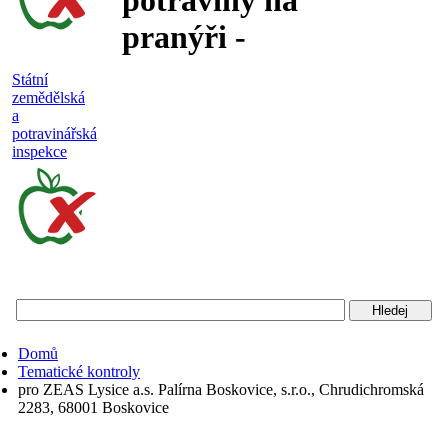
potraviny na
pranýři -
nejakostní,
Státní
zemědělská
falšované a
a
potravinářská
nebezpečné
inspekce
potraviny
Státní
zemědělská
a
potravinářská
Domů
inspekce
Tematické kontroly
pro ZEAS Lysice a.s. Palírna Boskovice, s.r.o., Chrudichromská
2283, 68001 Boskovice