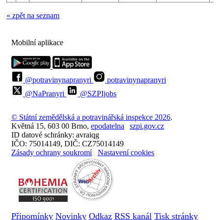
« zpět na seznam
Mobilní aplikace
@potravinynapranyri
potravinynapranyri
@NaPranyri
@SZPIjobs
© Státní zemědělská a potravinářská inspekce 2026
.
Květná 15, 603 00 Brno,
epodatelna
szpi.gov.cz
ID datové schránky: avraiqg
IČO: 75014149, DIČ: CZ75014149
Zásady ochrany soukromí
Nastavení cookies
Připomínky
Novinky
Odkaz
RSS kanál
Tisk stránky