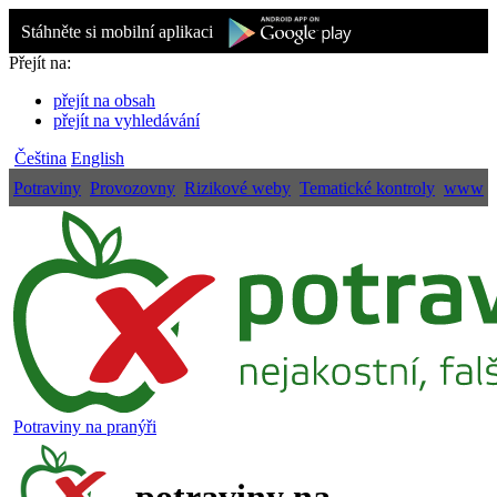
Stáhněte si mobilní aplikaci
Přejít na:
přejít na obsah
přejít na vyhledávání
Čeština
English
Potraviny
Provozovny
Rizikové weby
Tematické kontroly
www
Potraviny na pranýři