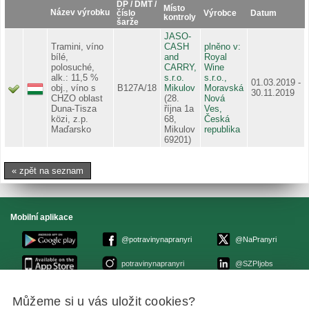
DP / DMT /
Místo
Název výrobku
číslo
Výrobce
Datum
kontroly
šarže
JASO-
Tramini, víno
CASH
plněno v:
bílé,
and
Royal
polosuché,
CARRY,
Wine
alk.: 11,5 %
s.r.o.
s.r.o.,
01.03.2019 -
obj., víno s
B127A/18
Mikulov
Moravská
30.11.2019
CHZO oblast
(28.
Nová
Duna-Tisza
října 1a
Ves,
közi, z.p.
68,
Česká
Maďarsko
Mikulov
republika
69201)
« zpět na seznam
Mobilní aplikace
@potravinynapranyri
@NaPranyri
potravinynapranyri
@SZPIjobs
Můžeme si u vás uložit cookies?
© Státní zemědělská a potravinářská inspekce 2026
.