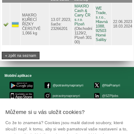
MAKRO
WE
Cash &
Trade,
MAKRO
Carry ČR
s.r.o.,
KUŘECÍ
13.07.2023;
s.r.o.
Hlavná
22.06.2023 
ŘÍZKY
šarže:
Plzeň
1088,
18.03.2024
ČERSTVÉ
23266201
(Obchodní
92503
1,066 kg
1129/2,
Horné
Plzeň 301
Saliby
00)
« zpět na seznam
Mobilní aplikace
@potravinynapranyri
@NaPranyri
potravinynapranyri
@SZPIjobs
Můžeme si u vás uložit cookies?
© Státní zemědělská a potravinářská inspekce 2026
.
Květná 15, 603 00 Brno,
epodatelna
szpi.gov.cz
Co že to znamená? Cookies jsou malé datové soubory, které
ID datové schránky: avraiqg
slouží např. k tomu, aby si web pamatoval vaše nastavení a to,
IČO: 75014149, DIČ: CZ75014149