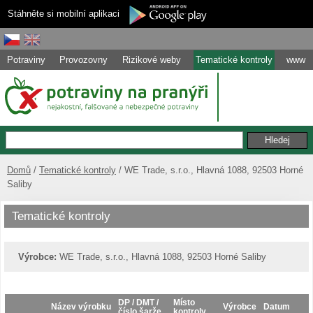
Stáhněte si mobilní aplikaci
Potraviny
Provozovny
Rizikové weby
Tematické kontroly
www
Domů
Tematické kontroly
WE Trade, s.r.o., Hlavná 1088, 92503 Horné
Saliby
Tematické kontroly
Výrobce:
WE Trade, s.r.o., Hlavná 1088, 92503 Horné Saliby
DP / DMT /
Místo
Název výrobku
Výrobce
Datum
číslo šarže
kontroly