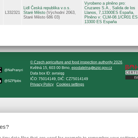
Vyrobeno a plněno pro:
Lidl Česká republika v.o.s.
Cruzares S.A., Salida de los
L332321
Staré Město
(Východní 2063,
Llanos, 7,13300ES Espaňa,
Staré Město 686 03)
Plněno v: CLM-08.1/CR01 ES
13300 ES Espaňa
© Czech agriculture and food inspection authority 2026
.
Květná 15, 603 00 Brno,
epodatelna
szpi.gov.cz
@NaPranyri
Data box ID: avraiqg
IČO: 75014149, DIČ: CZ75014149
@SZPIjobs
Privacy Policy
Cookies settings
ies?
tiny data files that are used for example to remember your settings 