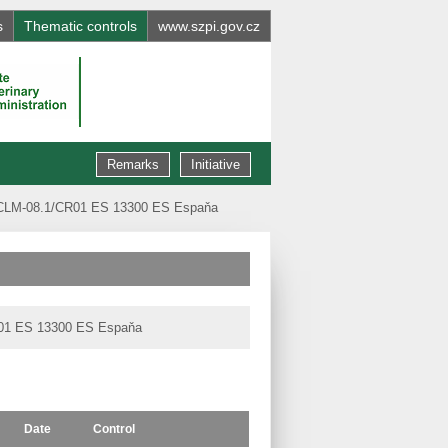
s
Thematic controls
www.szpi.gov.cz
Remarks
Initiative
v: CLM-08.1/CR01 ES 13300 ES Espaňa
CR01 ES 13300 ES Espaňa
Date
Control