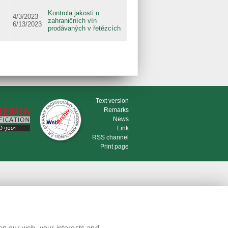
Kontrola jakosti u
4/3/2023 -
zahraničních vín
6/13/2023
prodávaných v řetězcích
Text version
Remarks
News
Link
RSS channel
Print page
on our web, your interests and