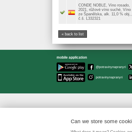
CONDE NOBLE, Vino rosado,
2021, růžové víno suché, Víno
ze Španělska, alk. 11,0 % obj.,
č.š. L332321
« back to list
mobile application
@potravinynapranyri
potravinynapranyri
Can we store some cook
What does it mean? Cookies are 