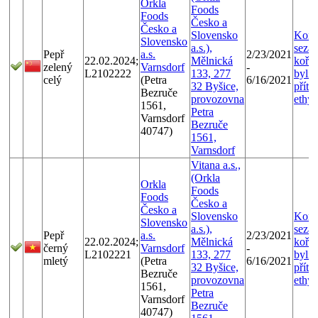
Orkla
Foods
Foods
Česko a
Česko a
Slovensko
Kont
Slovensko
a.s.),
seza
Pepř
a.s.
2/23/2021
22.02.2024;
Mělnická
kořen
zelený
Varnsdorf
-
L2102222
133, 277
bylin
celý
(Petra
6/16/2021
32 Byšice,
příto
Bezruče
provozovna
ethy
1561,
Petra
Varnsdorf
Bezruče
40747)
1561,
Varnsdorf
Vitana a.s.,
(Orkla
Orkla
Foods
Foods
Česko a
Česko a
Slovensko
Kont
Slovensko
a.s.),
seza
Pepř
a.s.
2/23/2021
22.02.2024;
Mělnická
kořen
černý
Varnsdorf
-
L2102221
133, 277
bylin
mletý
(Petra
6/16/2021
32 Byšice,
příto
Bezruče
provozovna
ethy
1561,
Petra
Varnsdorf
Bezruče
40747)