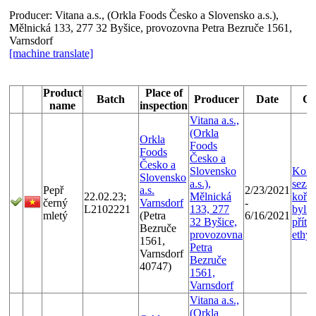
Producer:
Vitana a.s., (Orkla Foods Česko a Slovensko a.s.),
Mělnická 133, 277 32 Byšice, provozovna Petra Bezruče 1561,
Varnsdorf
[machine translate]
Product
Place of
Batch
Producer
Date
Co
name
inspection
Vitana a.s.,
(Orkla
Orkla
Foods
Foods
Česko a
Česko a
Slovensko
Kont
Slovensko
a.s.),
seza
Pepř
a.s.
2/23/2021
22.02.23;
Mělnická
kořen
černý
Varnsdorf
-
L2102221
133, 277
bylin
mletý
(Petra
6/16/2021
32 Byšice,
příto
Bezruče
provozovna
ethy
1561,
Petra
Varnsdorf
Bezruče
40747)
1561,
Varnsdorf
Vitana a.s.,
(Orkla