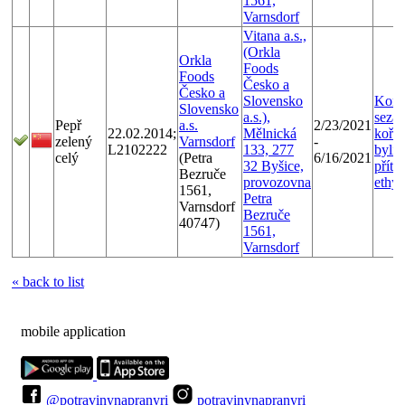
1561,
Varnsdorf
Vitana a.s.,
(Orkla
Orkla
Foods
Foods
Česko a
Česko a
Slovensko
Kont
Slovensko
a.s.),
seza
Pepř
a.s.
2/23/2021
22.02.2014;
Mělnická
kořen
zelený
Varnsdorf
-
L2102222
133, 277
bylin
celý
(Petra
6/16/2021
32 Byšice,
příto
Bezruče
provozovna
ethy
1561,
Petra
Varnsdorf
Bezruče
40747)
1561,
Varnsdorf
« back to list
mobile application
@potravinynapranyri
potravinynapranyri