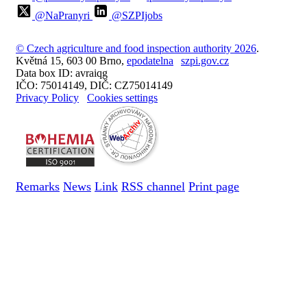
@NaPranyri
@SZPIjobs
© Czech agriculture and food inspection authority 2026
.
Květná 15, 603 00 Brno,
epodatelna
szpi.gov.cz
Data box ID: avraiqg
IČO: 75014149, DIČ: CZ75014149
Privacy Policy
Cookies settings
Remarks
News
Link
RSS channel
Print page