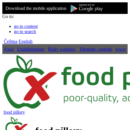
Download the mobile application
Go to:
go to content
go to search
Čeština
English
Food
Establishments
Risky websites
Thematic controls
www
food pillory