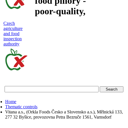
food pillory -
poor-quality,
adulterated
Czech
agriculture
and unsafe
and food
inspection
food
authority
Czech
agriculture
and
food
Home
inspection
Thematic controls
Vitana a.s., (Orkla Foods Česko a Slovensko a.s.), Mělnická 133,
authority
277 32 Byšice, provozovna Petra Bezruče 1561, Varnsdorf