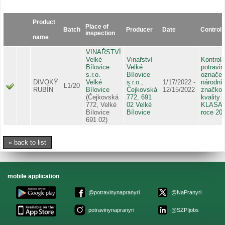
Product
Place of
Batch
Producer
Date
Control
inspection
name
VINAŘSTVÍ
Velké
Vinařství
Kontrola
Bílovice
Velké
potravin
s.r.o.
Bílovice
označe
DIVOKÝ
Velké
s.r.o.,
1/17/2022 -
národní
L1/20
RUBÍN
Bílovice
Čejkovská
12/15/2022
značko
(Čejkovská
772, 691
kvality
772, Velké
02 Velké
KLASA 
Bílovice
Bílovice
roce 20
691 02)
« back to list
mobile application
@potravinynapranyri
@NaPranyri
potravinynapranyri
@SZPIjobs