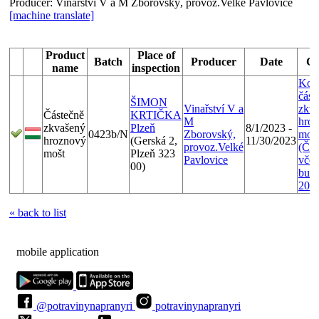
Producer:
Vinařství V a M Zborovský, provoz.Velké Pavlovice
[machine translate]
Product
Place of
Batch
Producer
Date
Co
name
inspection
Kont
část
ŠIMON
Vinařství V a
zkv
Částečně
KRTIČKA
M
hro
zkvašený
Plzeň
8/1/2023 -
0423b/N
Zborovský,
moš
hroznový
(Gerská 2,
11/30/2023
provoz.Velké
(ČZ
mošt
Plzeň 323
Pavlovice
včet
00)
bur
202
« back to list
mobile application
@potravinynapranyri
potravinynapranyri