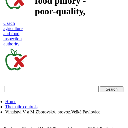
food pillory -
poor-quality,
adulterated
Czech
agriculture
and unsafe
and food
inspection
food
authority
Czech
agriculture
and
food
Home
inspection
Thematic controls
Vinařství V a M Zborovský, provoz.Velké Pavlovice
authority