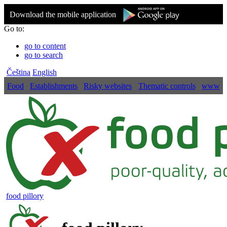
Download the mobile application
Go to:
go to content
go to search
Čeština
English
Food
Establishments
Risky websites
Thematic controls
www
food pillory