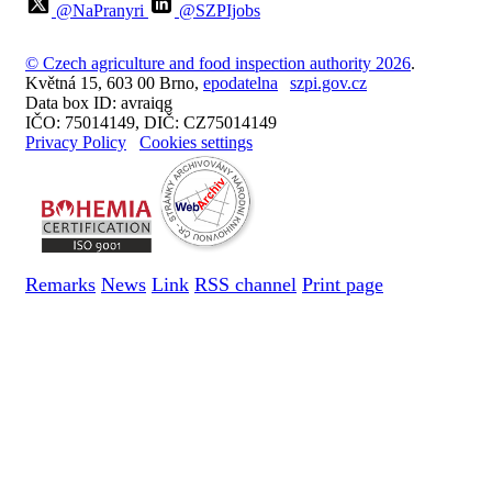
@NaPranyri
@SZPIjobs
© Czech agriculture and food inspection authority 2026
.
Květná 15, 603 00 Brno,
epodatelna
szpi.gov.cz
Data box ID: avraiqg
IČO: 75014149, DIČ: CZ75014149
Privacy Policy
Cookies settings
Remarks
News
Link
RSS channel
Print page