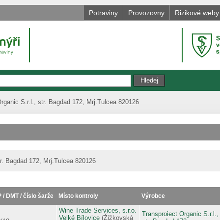
Potraviny
Provozovny
Rizikové weby
rganic S.r.l., str. Bagdad 172, Mrj.Tulcea 820126
str. Bagdad 172, Mrj.Tulcea 820126
 / DMT / číslo šarže
Místo kontroly
Výrobce
Wine Trade Services, s.r.o.
Transproiect Organic S.r.l.,
Velké Bílovice
(Žižkovská