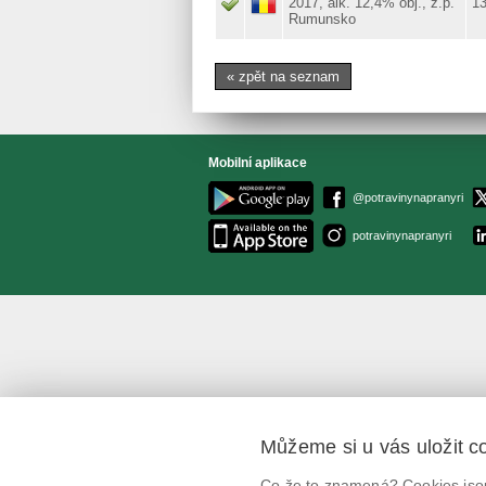
2017, alk. 12,4% obj., z.p.
13
Rumunsko
« zpět na seznam
Mobilní aplikace
@potravinynapranyri
potravinynapranyri
Můžeme si u vás uložit c
Co že to znamená? Cookies jsou