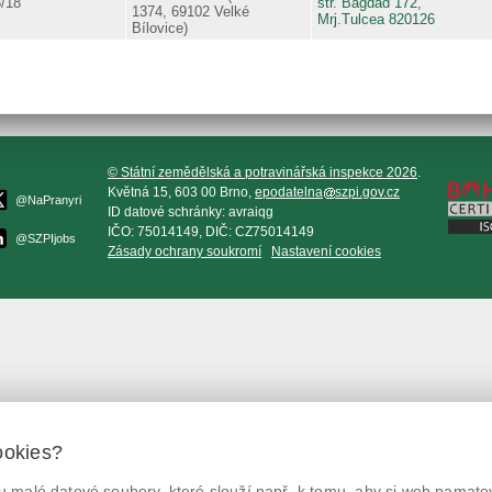
/18
str. Bagdad 172,
1374, 69102 Velké
Mrj.Tulcea 820126
Bílovice)
© Státní zemědělská a potravinářská inspekce 2026
.
Květná 15, 603 00 Brno,
epodatelna
szpi.gov.cz
@NaPranyri
ID datové schránky: avraiqg
IČO: 75014149, DIČ: CZ75014149
@SZPIjobs
Zásady ochrany soukromí
Nastavení cookies
ookies?
 malé datové soubory, které slouží např. k tomu, aby si web pamatov