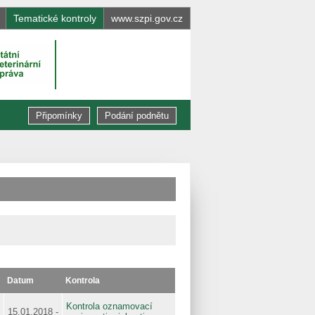
Tematické kontroly
www.szpi.gov.cz
Připomínky
Podání podnětu
Datum
Kontrola
Kontrola oznamovací
15.01.2018 -