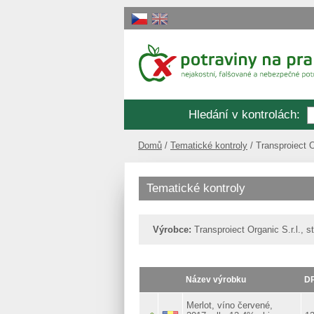
Hledání v kontrolách
:
Domů
Tematické kontroly
Transproiect O
Tematické kontroly
Výrobce:
Transproiect Organic S.r.l., 
Název výrobku
DP
Merlot, víno červené,