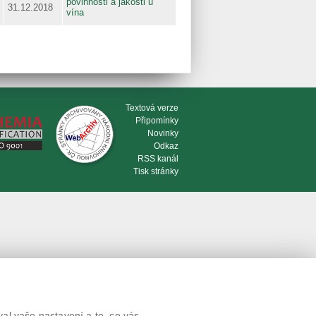
povinnosti a jakosti u
31.12.2018
vína
Textová verze
Připomínky
Novinky
Odkaz
RSS kanál
Tisk stránky
al vaše nastavení a to, co vás