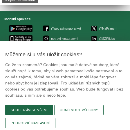
Mobilní aplikace
@potravinynapranyri
@NaPranyri
potravinynapranyri
@SZPIjobs
Můžeme si u vás uložit cookies?
© Státní zemědělská a potravinářská inspekce 2026
.
Květná 15, 603 00 Brno,
epodatelna
szpi.gov.cz
Co že to znamená? Cookies jsou malé datové soubory, které
ID datové schránky: avraiqg
slouží např. k tomu, aby si web pamatoval vaše nastavení a to,
IČO: 75014149, DIČ: CZ75014149
Zásady ochrany soukromí
Nastavení cookies
co vás zajímá, řádně se vám zobrazil a mohl lépe fungovat
nebo abychom jej zlepšovali. Pro ukládání různých typů
cookies od vás potřebujeme souhlas. Web bude fungovat i bez
souhlasu, s ním ale o něco lépe.
SOUHLASÍM SE VŠEMI
ODMÍTNOUT VŠECHNY
Připomínky
Novinky
Odkaz
RSS kanál
Tisk stránky
PODROBNÉ NASTAVENÍ