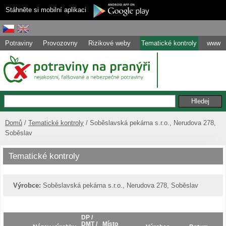
Stáhněte si mobilní aplikaci
Potraviny
Provozovny
Rizikové weby
Tematické kontroly
www
Domů
Tematické kontroly
Soběslavská pekárna s.r.o., Nerudova 278,
Soběslav
Tematické kontroly
Výrobce:
Soběslavská pekárna s.r.o., Nerudova 278, Soběslav
DP /
DMT /
Místo