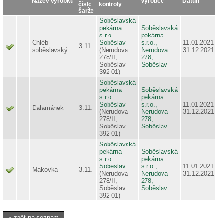
Název výrobku
Výrobce
Datum
číslo
kontroly
šarže
Soběslavská
pekárna
Soběslavská
s.r.o.
pekárna
Chléb
Soběslav
s.r.o.,
11.01.2021 -
3.11.
soběslavský
(Nerudova
Nerudova
31.12.2021
278/II,
278,
Soběslav
Soběslav
392 01)
Soběslavská
pekárna
Soběslavská
s.r.o.
pekárna
Soběslav
s.r.o.,
11.01.2021 -
Dalamánek
3.11.
(Nerudova
Nerudova
31.12.2021
278/II,
278,
Soběslav
Soběslav
392 01)
Soběslavská
pekárna
Soběslavská
s.r.o.
pekárna
Soběslav
s.r.o.,
11.01.2021 -
Makovka
3.11.
(Nerudova
Nerudova
31.12.2021
278/II,
278,
Soběslav
Soběslav
392 01)
« zpět na seznam