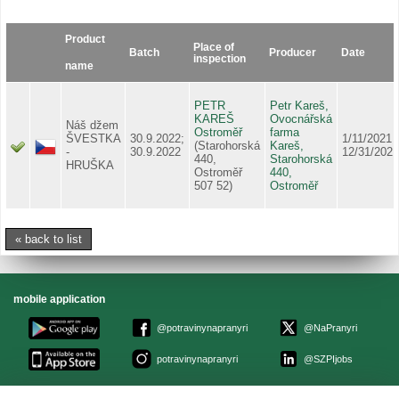
Product
Place of
Batch
Producer
Date
inspection
name
PETR
Petr Kareš,
KAREŠ
Ovocnářská
Náš džem
Ostroměř
farma
ŠVESTKA
30.9.2022;
1/11/2021 -
(Starohorská
Kareš,
-
30.9.2022
12/31/2021
440,
Starohorská
HRUŠKA
Ostroměř
440,
507 52)
Ostroměř
« back to list
mobile application
@potravinynapranyri
@NaPranyri
potravinynapranyri
@SZPIjobs