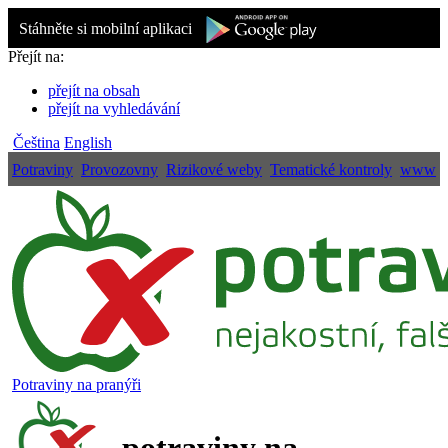
Stáhněte si mobilní aplikaci
Přejít na:
přejít na obsah
přejít na vyhledávání
Čeština
English
Potraviny
Provozovny
Rizikové weby
Tematické kontroly
www
Potraviny na pranýři