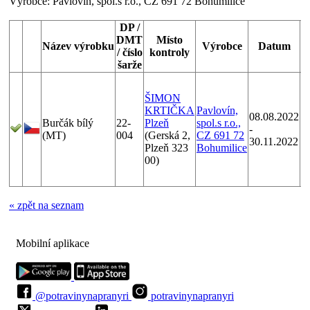
Výrobce:
Pavlovín, spol.s r.o., CZ 691 72 Bohumilice
DP /
DMT
Místo
Název výrobku
Výrobce
Datum
/ číslo
kontroly
šarže
K
č
ŠIMON
z
KRTIČKA
Pavlovín,
08.08.2022
h
Burčák bílý
22-
Plzeň
spol.s r.o.,
-
m
(MT)
004
(Gerská 2,
CZ 691 72
30.11.2022
(
Plzeň 323
Bohumilice
v
00)
b
2
« zpět na seznam
Mobilní aplikace
@potravinynapranyri
potravinynapranyri