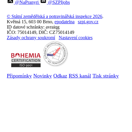
@NaPranyri
@SZPIjobs
© Státní zemědělská a potravinářská inspekce 2026
.
Květná 15, 603 00 Brno,
epodatelna
szpi.gov.cz
ID datové schránky: avraiqg
IČO: 75014149, DIČ: CZ75014149
Zásady ochrany soukromí
Nastavení cookies
Připomínky
Novinky
Odkaz
RSS kanál
Tisk stránky