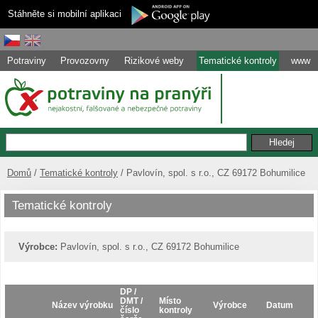
Stáhněte si mobilní aplikaci
Potraviny
Provozovny
Rizikové weby
Tematické kontroly
www
Domů
Tematické kontroly
Pavlovín, spol. s r.o., CZ 69172 Bohumilice
Tematické kontroly
Výrobce:
Pavlovín, spol. s r.o., CZ 69172 Bohumilice
DP /
DMT /
Místo
Název výrobku
Výrobce
Datum
číslo
kontroly