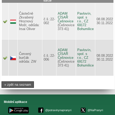
šarže
Částečně
ADAM
Pavlovín,
Zkvašený
CÍSAŘ
spol. s
č.š.:22-
08.08.2022 -
Hroznový
Češnovice
r.o., CZ
002
30.11.2022
Mošt, odrůda:
(Češnovice
69172
Irsai Oliver
373 41)
Bohumilice
ADAM
Pavlovín,
Červený
CÍSAŘ
spol. s
č.š.:22-
08.08.2022 -
burčák
Češnovice
r.o., CZ
006
30.11.2022
odrůda: ZW
(Češnovice
69172
373 41)
Bohumilice
« zpět na seznam
Mobilní aplikace
@potravinynapranyri
@NaPranyri