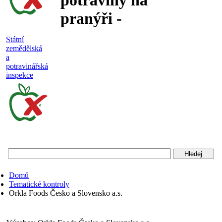
potraviny na
pranýři -
nejakostní,
Státní
zemědělská
falšované a
a
potravinářská
nebezpečné
inspekce
potraviny
Státní
zemědělská
a
potravinářská
Domů
inspekce
Tematické kontroly
Orkla Foods Česko a Slovensko a.s.