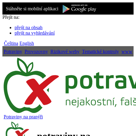
Stáhněte si mobilní aplikaci
Přejít na:
přejít na obsah
přejít na vyhledávání
Čeština
English
Potraviny
Provozovny
Rizikové weby
Tematické kontroly
www
Potraviny na pranýři