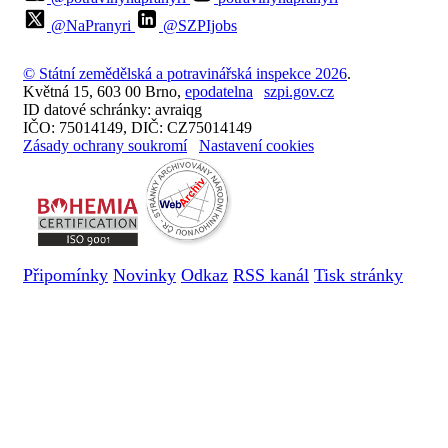
@NaPranyri
@SZPIjobs
© Státní zemědělská a potravinářská inspekce 2026
.
Květná 15, 603 00 Brno,
epodatelna
szpi.gov.cz
ID datové schránky: avraiqg
IČO: 75014149, DIČ: CZ75014149
Zásady ochrany soukromí
Nastavení cookies
Připomínky
Novinky
Odkaz
RSS kanál
Tisk stránky