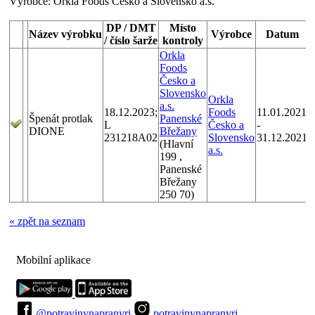
Výrobce:
Orkla Foods Česko a Slovensko a.s.
DP / DMT
Místo
Název výrobku
Výrobce
Datum
/ číslo šarže
kontroly
Orkla
Foods
Česko a
K
Slovensko
p
Orkla
a.s.
o
18.12.2023;
Foods
11.01.2021
Špenát protlak
Panenské
n
L
Česko a
-
DIONE
Břežany
z
231218A02
Slovensko
31.12.2021
(Hlavní
k
a.s.
199 ,
Panenské
r
Břežany
250 70)
« zpět na seznam
Mobilní aplikace
@potravinynapranyri
potravinynapranyri