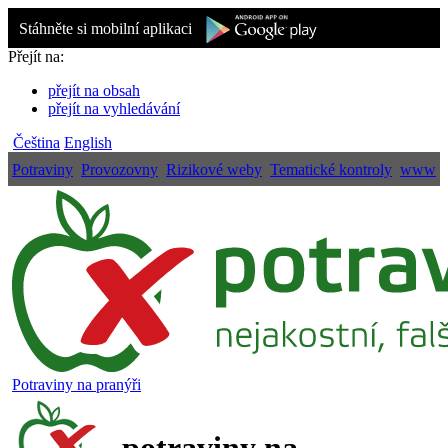
Stáhněte si mobilní aplikaci
Přejít na:
přejít na obsah
přejít na vyhledávání
Čeština
English
Potraviny
Provozovny
Rizikové weby
Tematické kontroly
www
Potraviny na pranýři