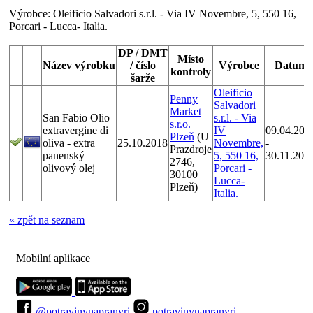
Výrobce:
Oleificio Salvadori s.r.l. - Via IV Novembre, 5, 550 16,
Porcari - Lucca- Italia.
DP / DMT
Místo
Název výrobku
/ číslo
Výrobce
Datum
kontroly
šarže
Oleificio
Penny
Salvadori
Market
San Fabio Olio
s.r.l. - Via
s.r.o.
extravergine di
IV
09.04.201
Plzeň
(U
oliva - extra
25.10.2018
Novembre,
-
Prazdroje
panenský
5, 550 16,
30.11.201
2746,
olivový olej
Porcari -
30100
Lucca-
Plzeň)
Italia.
« zpět na seznam
Mobilní aplikace
@potravinynapranyri
potravinynapranyri