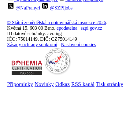
@NaPranyri
@SZPIjobs
© Státní zemědělská a potravinářská inspekce 2026
.
Květná 15, 603 00 Brno,
epodatelna
szpi.gov.cz
ID datové schránky: avraiqg
IČO: 75014149, DIČ: CZ75014149
Zásady ochrany soukromí
Nastavení cookies
Připomínky
Novinky
Odkaz
RSS kanál
Tisk stránky