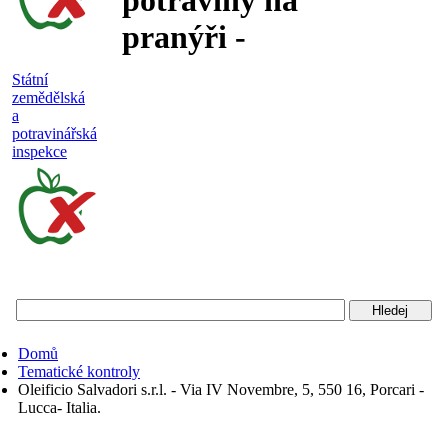
potraviny na
pranýři -
nejakostní,
Státní
zemědělská
falšované a
a
potravinářská
nebezpečné
inspekce
potraviny
Státní
zemědělská
a
potravinářská
Domů
inspekce
Tematické kontroly
Oleificio Salvadori s.r.l. - Via IV Novembre, 5, 550 16, Porcari -
Lucca- Italia.