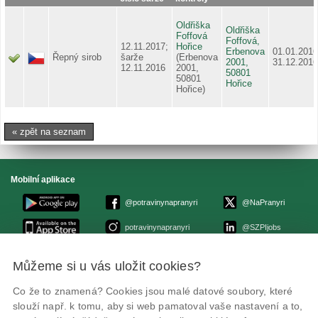
Oldřiška
Oldřiška
Foffová
Foffová,
12.11.2017;
Hořice
Erbenova
01.01.2016
Řepný sirob
šarže
(Erbenova
2001,
31.12.2016
12.11.2016
2001,
50801
50801
Hořice
Hořice)
« zpět na seznam
Mobilní aplikace
@potravinynapranyri
@NaPranyri
potravinynapranyri
@SZPIjobs
Můžeme si u vás uložit cookies?
© Státní zemědělská a potravinářská inspekce 2026
.
Květná 15, 603 00 Brno,
epodatelna
szpi.gov.cz
Co že to znamená? Cookies jsou malé datové soubory, které
ID datové schránky: avraiqg
slouží např. k tomu, aby si web pamatoval vaše nastavení a to,
IČO: 75014149, DIČ: CZ75014149