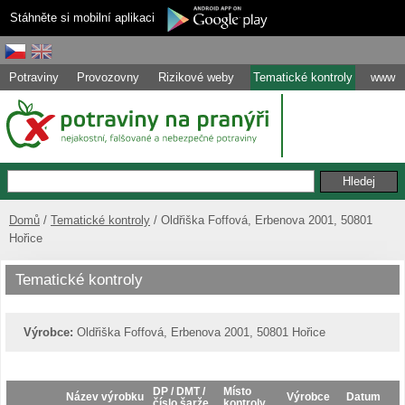
Stáhněte si mobilní aplikaci
Potraviny
Provozovny
Rizikové weby
Tematické kontroly
www
Domů
Tematické kontroly
Oldřiška Foffová, Erbenova 2001, 50801
Hořice
Tematické kontroly
Výrobce:
Oldřiška Foffová, Erbenova 2001, 50801 Hořice
DP / DMT /
Místo
Název výrobku
Výrobce
Datum
číslo šarže
kontroly