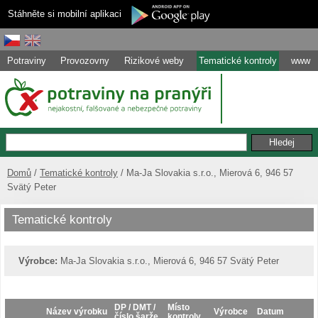
Stáhněte si mobilní aplikaci
Potraviny
Provozovny
Rizikové weby
Tematické kontroly
www
Domů
Tematické kontroly
Ma-Ja Slovakia s.r.o., Mierová 6, 946 57
Svätý Peter
Tematické kontroly
Výrobce:
Ma-Ja Slovakia s.r.o., Mierová 6, 946 57 Svätý Peter
DP / DMT /
Místo
Název výrobku
Výrobce
Datum
číslo šarže
kontroly