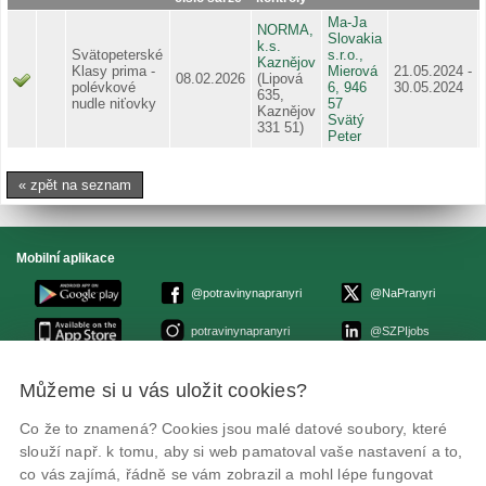
Ma-Ja
NORMA,
Slovakia
k.s.
Svätopeterské
s.r.o.,
Kaznějov
Klasy prima -
Mierová
21.05.2024 -
08.02.2026
(Lipová
polévkové
6, 946
30.05.2024
635,
nudle niťovky
57
Kaznějov
Svätý
331 51)
Peter
« zpět na seznam
Mobilní aplikace
@potravinynapranyri
@NaPranyri
potravinynapranyri
@SZPIjobs
Můžeme si u vás uložit cookies?
© Státní zemědělská a potravinářská inspekce 2026
.
Květná 15, 603 00 Brno,
epodatelna
szpi.gov.cz
Co že to znamená? Cookies jsou malé datové soubory, které
ID datové schránky: avraiqg
slouží např. k tomu, aby si web pamatoval vaše nastavení a to,
IČO: 75014149, DIČ: CZ75014149
Zásady ochrany soukromí
Nastavení cookies
co vás zajímá, řádně se vám zobrazil a mohl lépe fungovat