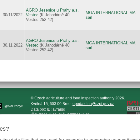
AGRO Jesenice u Prahy a.s.
MGA INTERNATIONAL MA
30/11/2022
Vestec
(K Jahodárně 40,
sarl
Vestec 252 42)
AGRO Jesenice u Prahy a.s.
MGA INTERNATIONAL MA
30.11.2022
Vestec
(K Jahodárně 40,
sarl
Vestec 252 42)
© Czech agriculture and food inspection authority 2026
.
Květná 15, 603 00 Brno,
epodatelna
szpi.gov.cz
@NaPranyri
Data box ID: avraiqg
IČO: 75014149, DIČ: CZ75014149
@SZPIjobs
Privacy Policy
Cookies settings
ies?
tiny data files that are used for example to remember your settings 