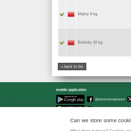
Maliny 9 kg
Borůvky 10 kg
« back to list
mobile application
@potravinynapranyri
potravinynapranyri
Can we store some cook
What does it mean? Cookies are 