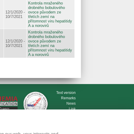
Kontrola mraženého
drobného bobulového
12/1/2020 -
ovoce původem ze
10/7/2021
třetích zemí na
přítomnost viru hepatitidy
A a norovirů
Kontrola mraženého
drobného bobulového
12/1/2020 -
ovoce původem ze
10/7/2021
třetích zemí na
přítomnost viru hepatitidy
A a norovirů
Text version
Remarks
News
Link
RSS channel
Print page
on our web, your interests and