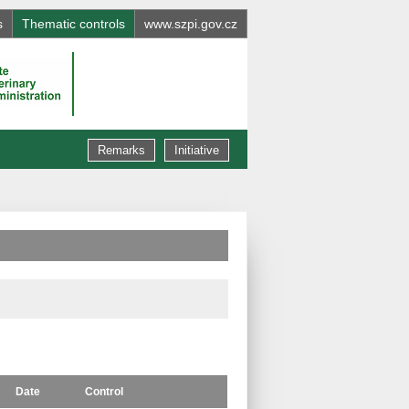
s
Thematic controls
www.szpi.gov.cz
Remarks
Initiative
Date
Control