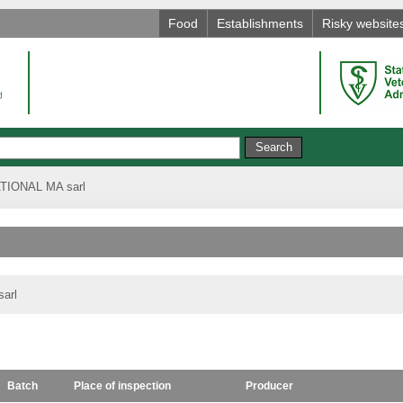
Food
Establishments
Risky website
IONAL MA sarl
arl
Batch
Place of inspection
Producer