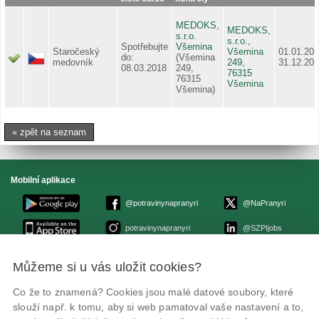
MEDOKS,
MEDOKS,
s.r.o.
s.r.o.,
Spotřebujte
Všemina
Staročeský
Všemina
01.01.201
do:
(Všemina
medovník
249,
31.12.20
08.03.2018
249,
76315
76315
Všemina
Všemina)
« zpět na seznam
Mobilní aplikace
@potravinynapranyri
@NaPranyri
potravinynapranyri
@SZPIjobs
Můžeme si u vás uložit cookies?
© Státní zemědělská a potravinářská inspekce 2026
.
Květná 15, 603 00 Brno,
epodatelna
szpi.gov.cz
Co že to znamená? Cookies jsou malé datové soubory, které
ID datové schránky: avraiqg
slouží např. k tomu, aby si web pamatoval vaše nastavení a to,
IČO: 75014149, DIČ: CZ75014149