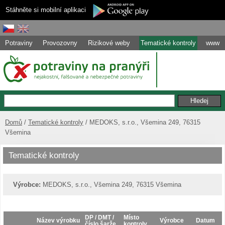
Stáhněte si mobilní aplikaci
Potraviny
Provozovny
Rizikové weby
Tematické kontroly
www
Domů
Tematické kontroly
MEDOKS, s.r.o., Všemina 249, 76315
Všemina
Tematické kontroly
Výrobce:
MEDOKS, s.r.o., Všemina 249, 76315 Všemina
DP / DMT /
Místo
Název výrobku
Výrobce
Datum
číslo šarže
kontroly