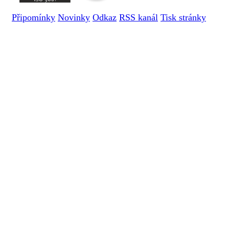
Připomínky
Novinky
Odkaz
RSS kanál
Tisk stránky