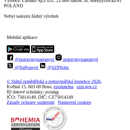
Výrobce:
Lumiko Sp.z o.o., 21-400 tuków, ul. Miedzyrzecka 81
POLAND
Nebyl nalezen žádný výrobek
Mobilní aplikace
@potravinynapranyri
potravinynapranyri
@NaPranyri
@SZPIjobs
© Státní zemědělská a potravinářská inspekce 2026
.
Květná 15, 603 00 Brno,
epodatelna
szpi.gov.cz
ID datové schránky: avraiqg
IČO: 75014149, DIČ: CZ75014149
Zásady ochrany soukromí
Nastavení cookies