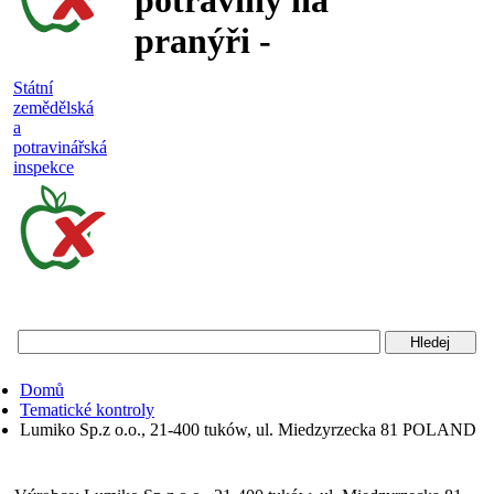
potraviny na
pranýři -
nejakostní,
Státní
zemědělská
falšované a
a
potravinářská
nebezpečné
inspekce
potraviny
Státní
zemědělská
a
potravinářská
Domů
inspekce
Tematické kontroly
Lumiko Sp.z o.o., 21-400 tuków, ul. Miedzyrzecka 81 POLAND