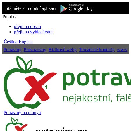
Stáhněte si mobilní aplikaci
Přejít na:
přejít na obsah
přejít na vyhledávání
Čeština
English
Potraviny
Provozovny
Rizikové weby
Tematické kontroly
www
Potraviny na pranýři