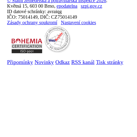
© Státní zemědělská a potravinářská inspekce 2026
.
Květná 15, 603 00 Brno,
epodatelna
szpi.gov.cz
ID datové schránky: avraiqg
IČO: 75014149, DIČ: CZ75014149
Zásady ochrany soukromí
Nastavení cookies
Připomínky
Novinky
Odkaz
RSS kanál
Tisk stránky