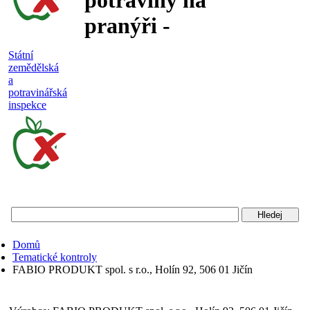
potraviny na
pranýři -
nejakostní,
Státní
zemědělská
falšované a
a
potravinářská
nebezpečné
inspekce
potraviny
Státní
zemědělská
a
potravinářská
Domů
inspekce
Tematické kontroly
FABIO PRODUKT spol. s r.o., Holín 92, 506 01 Jičín