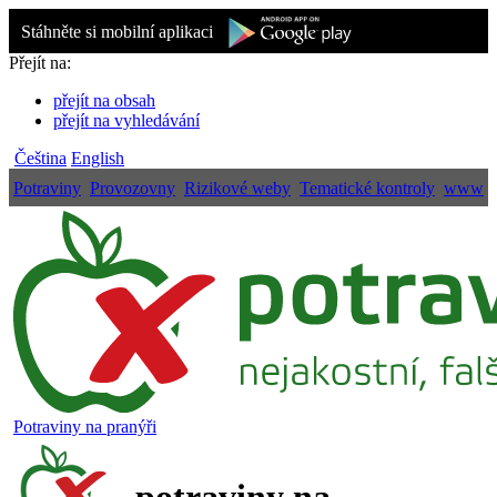
Stáhněte si mobilní aplikaci
Přejít na:
přejít na obsah
přejít na vyhledávání
Čeština
English
Potraviny
Provozovny
Rizikové weby
Tematické kontroly
www
Potraviny na pranýři