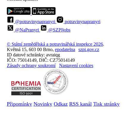
@potravinynapranyri
potravinynapranyri
@NaPranyri
@SZPIjobs
© Státní zemědělská a potravinářská inspekce 2026
.
Květná 15, 603 00 Brno,
epodatelna
szpi.gov.cz
ID datové schránky: avraiqg
IČO: 75014149, DIČ: CZ75014149
Zásady ochrany soukromí
Nastavení cookies
Připomínky
Novinky
Odkaz
RSS kanál
Tisk stránky