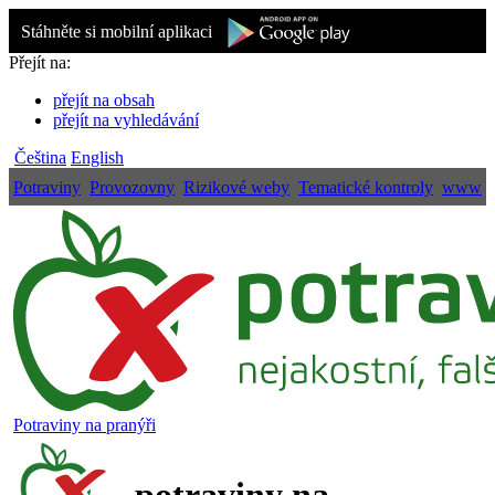
Stáhněte si mobilní aplikaci
Přejít na:
přejít na obsah
přejít na vyhledávání
Čeština
English
Potraviny
Provozovny
Rizikové weby
Tematické kontroly
www
Potraviny na pranýři