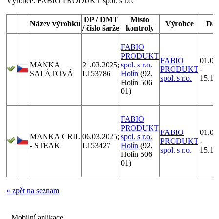
Výrobce:
FABIO PRODUKT spol. s r.o.
DP / DMT
Místo
Název výrobku
Výrobce
Da
/ číslo šarže
kontroly
FABIO
PRODUKT
FABIO
01.01
MANKA
21.03.2025;
spol. s r.o.
PRODUKT
-
SALÁTOVÁ
L153786
Holín
(92,
spol. s r.o.
15.12
Holín 506
01)
FABIO
PRODUKT
FABIO
01.01
MANKA GRIL
06.03.2025;
spol. s r.o.
PRODUKT
-
- STEAK
L153427
Holín
(92,
spol. s r.o.
15.12
Holín 506
01)
« zpět na seznam
Mobilní aplikace