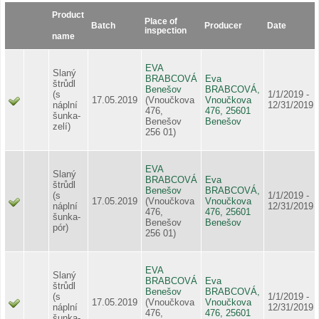
Product
Place of
Batch
Producer
Date
inspection
name
EVA
Slaný
BRABCOVÁ
Eva
štrůdl
Benešov
BRABCOVÁ,
(s
1/1/2019 -
17.05.2019
(Vnoučkova
Vnoučkova
náplní
12/31/2019
476,
476, 25601
šunka-
Benešov
Benešov
zelí)
256 01)
EVA
Slaný
BRABCOVÁ
Eva
štrůdl
Benešov
BRABCOVÁ,
(s
1/1/2019 -
17.05.2019
(Vnoučkova
Vnoučkova
náplní
12/31/2019
476,
476, 25601
šunka-
Benešov
Benešov
pór)
256 01)
EVA
Slaný
BRABCOVÁ
Eva
štrůdl
Benešov
BRABCOVÁ,
(s
1/1/2019 -
17.05.2019
(Vnoučkova
Vnoučkova
náplní
12/31/2019
476,
476, 25601
šunka-