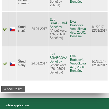
Benešov
Benešov
špenát)
256 01)
Eva
Eva
BRABCOVÁ
Brabcová,
Štrúdl
Benešov
1/1/2017 -
24.01.2017
Vnoučkova
slaný
(Vnoučkova
12/31/2017
476, 25601
476, 25601
Benešov
Benešov)
Eva
Eva
BRABCOVÁ
Brabcová,
Štrúdl
Benešov
1/1/2017 -
24.01.2017
Vnoučkova
slaný
(Vnoučkova
12/31/2017
476, 25601
476, 25601
Benešov
Benešov)
« back to list
mobile application