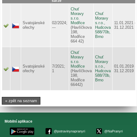
šarže
Chuť
Moravy
Chuť
s.r.o.
Moravy
Svatojánské
02/2024;
Modřice
s.r.o.,
11.01.2021 -
ořechy
---
(Havlíčkova
Hudcova
31.12.2021
198,
588/70b,
Modřice
Brno
664 42)
Chuť
Moravy
Chuť
s.r.o.
Moravy
Svatojánské
7/2021;
Modřice
s.r.o.,
01.01.2019 -
ořechy
1
(Havlíčkova
Hudcova
31.12.2019
198,
588/70b,
Modřice
Brno
66442)
« zpět na seznam
Mobilní aplikace
@potravinynapranyri
@NaPranyri