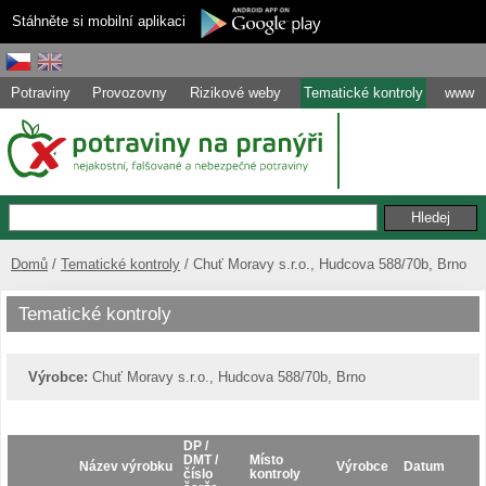
Stáhněte si mobilní aplikaci
Potraviny
Provozovny
Rizikové weby
Tematické kontroly
www
Domů
Tematické kontroly
Chuť Moravy s.r.o., Hudcova 588/70b, Brno
Tematické kontroly
Výrobce:
Chuť Moravy s.r.o., Hudcova 588/70b, Brno
DP /
DMT /
Místo
Název výrobku
Výrobce
Datum
číslo
kontroly