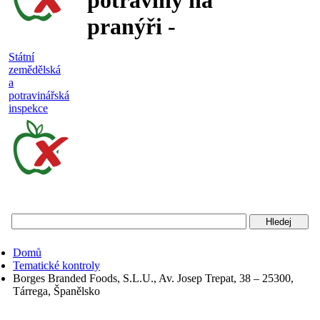
potraviny na
pranýři -
nejakostní,
Státní
zemědělská
falšované a
a
potravinářská
nebezpečné
inspekce
potraviny
Státní
zemědělská
a
potravinářská
Domů
inspekce
Tematické kontroly
Borges Branded Foods, S.L.U., Av. Josep Trepat, 38 – 25300,
Tárrega, Španělsko