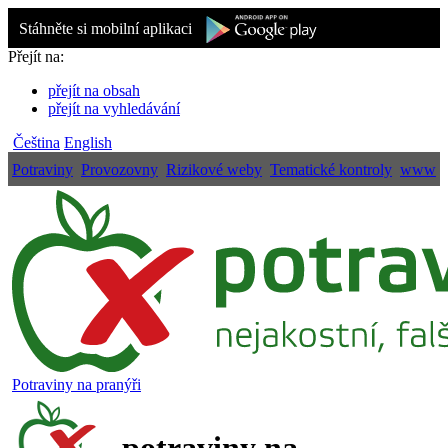
Stáhněte si mobilní aplikaci
Přejít na:
přejít na obsah
přejít na vyhledávání
Čeština
English
Potraviny
Provozovny
Rizikové weby
Tematické kontroly
www
Potraviny na pranýři