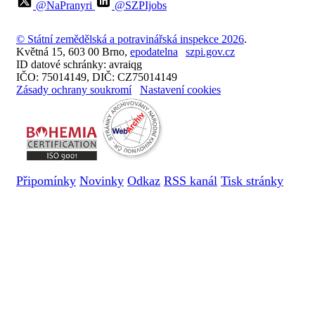
@NaPranyri
@SZPIjobs
© Státní zemědělská a potravinářská inspekce 2026
.
Květná 15, 603 00 Brno,
epodatelna
szpi.gov.cz
ID datové schránky: avraiqg
IČO: 75014149, DIČ: CZ75014149
Zásady ochrany soukromí
Nastavení cookies
Připomínky
Novinky
Odkaz
RSS kanál
Tisk stránky