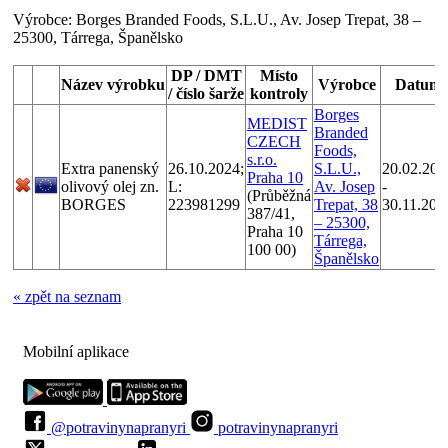
Výrobce:
Borges Branded Foods, S.L.U., Av. Josep Trepat, 38 –
25300, Tárrega, Španělsko
DP / DMT
Místo
Název výrobku
Výrobce
Datum
/ číslo šarže
kontroly
Borges
MEDIST
Branded
CZECH
Foods,
s.r.o.
Extra panenský
26.10.2024;
S.L.U.,
20.02.202
Praha 10
olivový olej zn.
L:
Av. Josep
-
(Průběžná
BORGES
223981299
Trepat, 38
30.11.202
387/41,
– 25300,
Praha 10
Tárrega,
100 00)
Španělsko
« zpět na seznam
Mobilní aplikace
@potravinynapranyri
potravinynapranyri