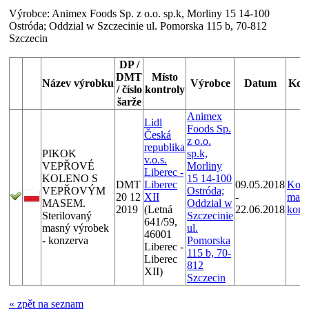
Výrobce:
Animex Foods Sp. z o.o. sp.k, Morliny 15 14-100
Ostróda; Oddzial w Szczecinie ul. Pomorska 115 b, 70-812
Szczecin
DP /
DMT
Místo
Název výrobku
Výrobce
Datum
Kont
/ číslo
kontroly
šarže
Animex
Lidl
Foods Sp.
Česká
z o.o.
republika
PIKOK
sp.k,
v.o.s.
VEPŘOVÉ
Morliny
Liberec -
KOLENO S
15 14-100
DMT
Liberec
09.05.2018
Kont
VEPŘOVÝM
Ostróda;
20 12
XII
-
maso
MASEM.
Oddzial w
2019
(Letná
22.06.2018
konz
Sterilovaný
Szczecinie
641/59,
masný výrobek
ul.
46001
- konzerva
Pomorska
Liberec -
115 b, 70-
Liberec
812
XII)
Szczecin
« zpět na seznam