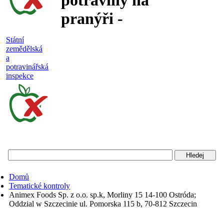
potraviny na
pranýři -
nejakostní,
Státní
zemědělská
falšované a
a
potravinářská
nebezpečné
inspekce
potraviny
Státní
zemědělská
a
potravinářská
Domů
inspekce
Tematické kontroly
Animex Foods Sp. z o.o. sp.k, Morliny 15 14-100 Ostróda;
Oddzial w Szczecinie ul. Pomorska 115 b, 70-812 Szczecin