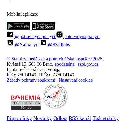
Mobilní aplikace
@potravinynapranyri
potravinynapranyri
@NaPranyri
@SZPIjobs
© Státní zemědělská a potravinářská inspekce 2026
.
Květná 15, 603 00 Brno,
epodatelna
szpi.gov.cz
ID datové schránky: avraiqg
IČO: 75014149, DIČ: CZ75014149
Zásady ochrany soukromí
Nastavení cookies
Připomínky
Novinky
Odkaz
RSS kanál
Tisk stránky