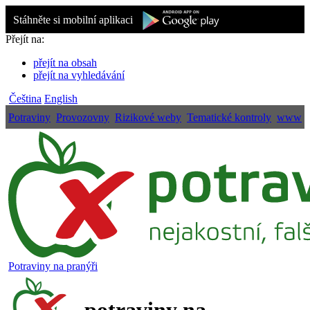
Stáhněte si mobilní aplikaci
Přejít na:
přejít na obsah
přejít na vyhledávání
Čeština
English
Potraviny
Provozovny
Rizikové weby
Tematické kontroly
www
Potraviny na pranýři