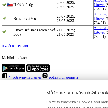
Alibona, 
29.06.2025;
Hrášek 210g
Litovel
(
29.06.2025
784 01)
Alibona, 
23.07.2025;
Brusinky 270g
Litovel
(
23.07.2025
784 01)
Alibona, 
Litovelská směs zeleninová
21.05.2025;
Litovel
(
300g
21.05.2025
784 01)
« zpět na seznam
Mobilní aplikace
@potravinynapranyri
potravinynapranyri
@NaPranyri
@SZPIjobs
© Státní zemědělská a potravinářská inspekce 2026
.
Můžeme si u vás uložit coo
Květná 15, 603 00 Brno,
epodatelna
szpi.gov.cz
ID datové schránky: avraiqg
IČO: 75014149, DIČ: CZ75014149
Co že to znamená? Cookies jsou malé 
Zásady ochrany soukromí
Nastavení cookies
řádně se vám zobrazil a mohl lépe fu