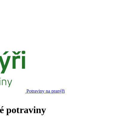
Potraviny na pranýři
né potraviny