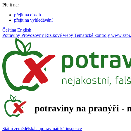
Přejít na:
přejít na obsah
přejít na vyhledávání
Čeština
English
Potraviny
Provozovny
Rizikové weby
Tematické kontroly
www.szpi.
potraviny na pranýři - 
Státní zemědělská a potravinářská inspekce