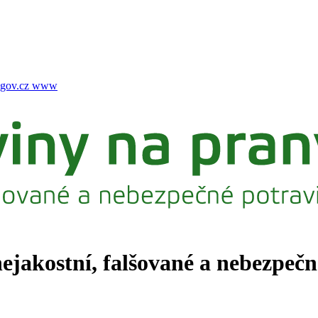
gov.cz
www
nejakostní, falšované a nebezpeč