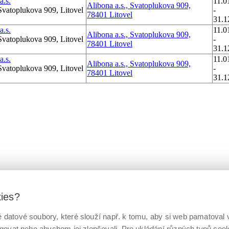
a.s.
11.0
Alibona a.s., Svatoplukova 909,
Svatoplukova 909, Litovel
-
78401 Litovel
31.1
a.s.
11.0
Alibona a.s., Svatoplukova 909,
Svatoplukova 909, Litovel
-
78401 Litovel
31.1
a.s.
11.0
Alibona a.s., Svatoplukova 909,
Svatoplukova 909, Litovel
-
78401 Litovel
31.1
kies?
datové soubory, které slouží např. k tomu, aby si web pamatoval v
ngovat nebo abychom jej zlepšovali. Pro ukládání různých typů co