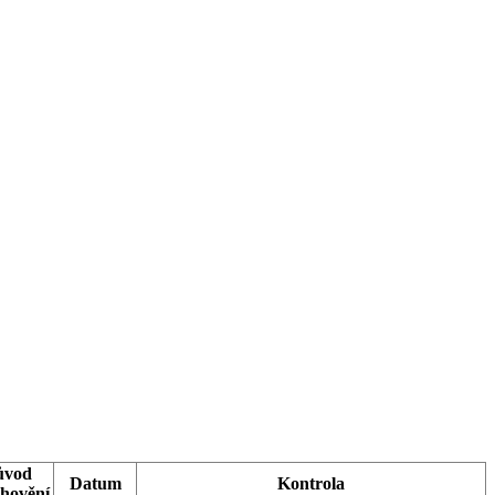
ůvod
Datum
Kontrola
hovění