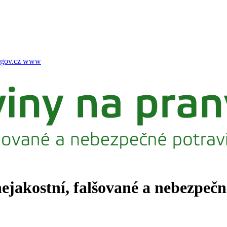
gov.cz
www
nejakostní, falšované a nebezpeč