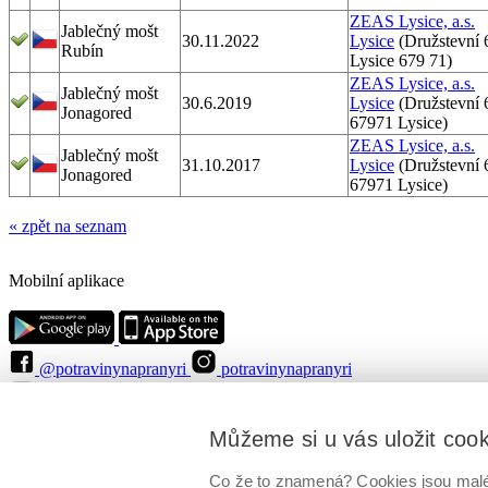
ZEAS Lysice, a.s.
Jablečný mošt
30.11.2022
Lysice
(Družstevní 
Rubín
Lysice 679 71)
ZEAS Lysice, a.s.
Jablečný mošt
30.6.2019
Lysice
(Družstevní 
Jonagored
67971 Lysice)
ZEAS Lysice, a.s.
Jablečný mošt
31.10.2017
Lysice
(Družstevní 
Jonagored
67971 Lysice)
« zpět na seznam
Mobilní aplikace
@potravinynapranyri
potravinynapranyri
@NaPranyri
@SZPIjobs
© Státní zemědělská a potravinářská inspekce 2026
.
Můžeme si u vás uložit coo
Květná 15, 603 00 Brno,
epodatelna
szpi.gov.cz
ID datové schránky: avraiqg
IČO: 75014149, DIČ: CZ75014149
Co že to znamená? Cookies jsou malé 