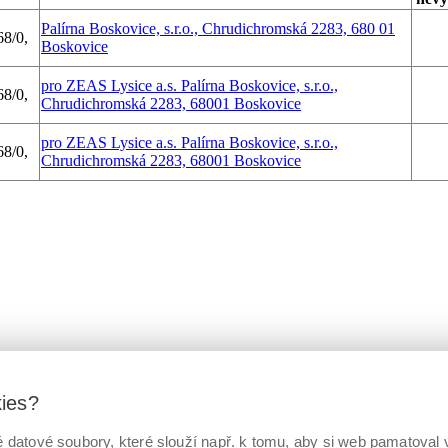
Palírna Boskovice, s.r.o., Chrudichromská 2283, 680 01
68/0,
Boskovice
pro ZEAS Lysice a.s. Palírna Boskovice, s.r.o.,
68/0,
Chrudichromská 2283, 68001 Boskovice
pro ZEAS Lysice a.s. Palírna Boskovice, s.r.o.,
68/0,
Chrudichromská 2283, 68001 Boskovice
kies?
datové soubory, které slouží např. k tomu, aby si web pamatoval v