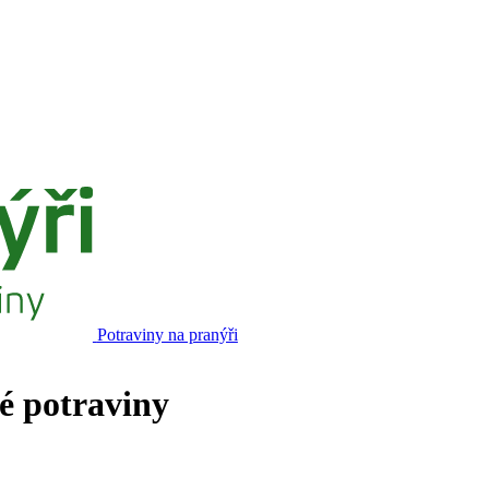
Potraviny na pranýři
né potraviny