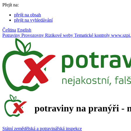
Přejít na:
přejít na obsah
přejít na vyhledávání
Čeština
English
Potraviny
Provozovny
Rizikové weby
Tematické kontroly
www.szpi.
potraviny na pranýři - 
Státní zemědělská a potravinářská inspekce