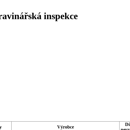
ravinářská inspekce
D
y
Výrobce
nevy