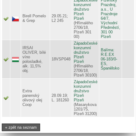
Západočeské
Plzeňský
konzumní
Prazdroj,
družstvo
a.s., U
Plzeň
Prazdroje
Birell Pomelo
29.05.21;
Plzeň
64/7,
& Grep
L2 245
(Hřímalého
Východní
2706/18,
Předměstí,
Plzeň 301
301 00
00)
Plzeň
Západočeské
IRSAI
konzumní
Balírna:
OLIVER, bílé
družstvo
R.E.EX
víno
Plzeň
18VSP048
06-183/0-
polosladké,
Plzeň
ES,
alk. 11,5%
(Hřímalého
Španělsko
obj.
2706/18,
Plzeň 30100)
Západočeské
konzumní
Extra
družstvo
panenský
28.09.19;
Plzeň
olivový olej
L. 181260
Plzeň
Coop
(Masarykova
1201/75,
Plzeň 31200)
« zpět na seznam