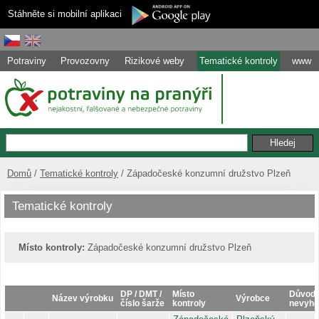
Stáhněte si mobilní aplikaci
Potraviny
Provozovny
Rizikové weby
Tematické kontroly
www
Domů
Tematické kontroly
Západočeské konzumní družstvo Plzeň
Tematické kontroly
Místo kontroly:
Západočeské konzumní družstvo Plzeň
DP / DMT /
Místo
Důvod
Název výrobku
Výrobce
číslo šarže
kontroly
nevyho