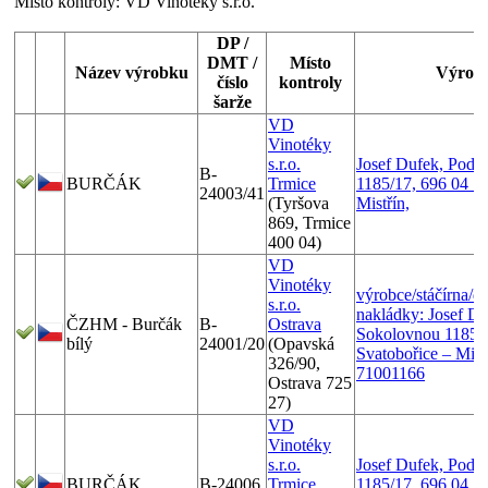
Místo kontroly:
VD Vinotéky s.r.o.
DP /
DMT /
Místo
Název výrobku
Výrob
číslo
kontroly
šarže
VD
Vinotéky
s.r.o.
Josef Dufek, Pod 
B-
BURČÁK
Trmice
1185/17, 696 04 Sv
24003/41
(Tyršova
Mistřín,
869, Trmice
400 04)
VD
Vinotéky
výrobce/stáčírna/d
s.r.o.
nakládky: Josef D
ČZHM - Burčák
B-
Ostrava
Sokolovnou 1185/1
bílý
24001/20
(Opavská
Svatobořice – Mistř
326/90,
71001166
Ostrava 725
27)
VD
Vinotéky
s.r.o.
Josef Dufek, Pod 
BURČÁK
B-24006
Trmice
1185/17, 696 04 Sv