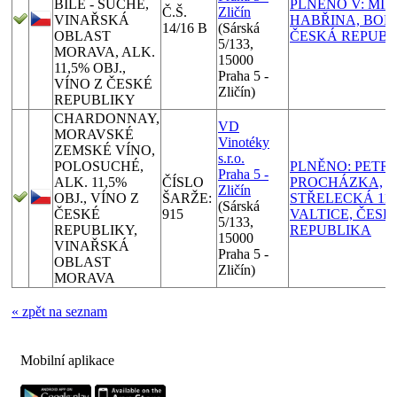
BÍLÉ - SUCHÉ,
PLNĚNO V: MI
Č.Š.
Zličín
VINAŘSKÁ
HABŘINA, BOŘE
14/16 B
(Sárská
OBLAST
ČESKÁ REPUBL
5/133,
MORAVA, ALK.
15000
11,5% OBJ.,
Praha 5 -
VÍNO Z ČESKÉ
Zličín)
REPUBLIKY
CHARDONNAY,
VD
MORAVSKÉ
Vinotéky
ZEMSKÉ VÍNO,
s.r.o.
POLOSUCHÉ,
PLNĚNO: PETR
Praha 5 -
ALK. 11,5%
ČÍSLO
PROCHÁZKA,
Zličín
OBJ., VÍNO Z
ŠARŽE:
STŘELECKÁ 1138
(Sárská
ČESKÉ
915
VALTICE, ČESK
5/133,
REPUBLIKY,
REPUBLIKA
15000
VINAŘSKÁ
Praha 5 -
OBLAST
Zličín)
MORAVA
« zpět na seznam
Mobilní aplikace