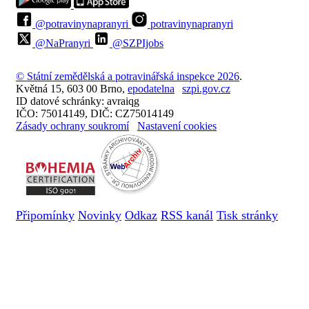
@potravinynapranyri
potravinynapranyri
@NaPranyri
@SZPIjobs
© Státní zemědělská a potravinářská inspekce 2026
.
Květná 15, 603 00 Brno,
epodatelna
szpi.gov.cz
ID datové schránky: avraiqg
IČO: 75014149, DIČ: CZ75014149
Zásady ochrany soukromí
Nastavení cookies
Připomínky
Novinky
Odkaz
RSS kanál
Tisk stránky