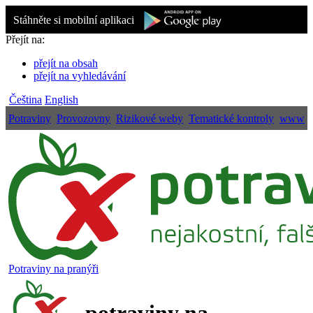
Stáhněte si mobilní aplikaci
Přejít na:
přejít na obsah
přejít na vyhledávání
Čeština
English
Potraviny
Provozovny
Rizikové weby
Tematické kontroly
www
Potraviny na pranýři