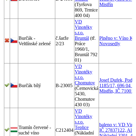
(Tyršova
Mistřín
869, Trmice
400 04)
VD
Vinotéky
s.r.o.
Burčák -
č.šarže
Bruntál
(tř.
Plněno v: Víno Kova
Veltlínské zelené
2/23
Práce
Novosedly
1960/1,
Bruntál 792
01)
VD
Vinotéky
s.r.o.
Josef Dufek, Pod 
Chomutov
Burčák bílý
B-23005
1185/17, 696 04 Sv
(Černovická
Mistřín, IČ 71001
5430,
Chomutov
430 03)
VD
Vinotéky
s.r.o.
baleno v: VD Vinot
Tramín červené -
Teplice
C212404
IČ 27837122, Alber
suché víno
(Nákladní
Nákladní 3201, 41