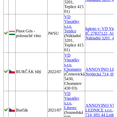
3201,
Teplice 415
01)
VD
Vinotéky
s.r.o.
baleno v: VD Vinot
Pinot Gris -
Teplice
JWSU
IČ 27837122, Alber
polosuché víno
(Nákladní
Nákladní 3201, 41
3201,
Teplice 415
01)
VD
Vinotéky
s.r.o.
Chomutov
ANNOVINO LEDNI
BURČÁK bílý
2022/07
(Černovická
Nejdecká 714, 691
5430,
Chomutov
430 03)
VD
Vinotéky
s.r.o.
ANNOVINO VIN
Liberec
Burčák
2021/07
LEDNICE s.r.o., 
(Sousedská
714, 691 44 Ledni