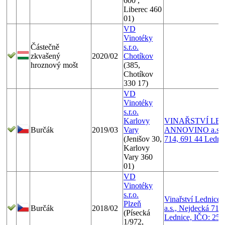
600 ,
Liberec 460
01)
VD
Vinotéky
Částečně
s.r.o.
zkvašený
2020/02
Chotíkov
hroznový mošt
(385,
Chotíkov
330 17)
VD
Vinotéky
s.r.o.
Karlovy
VINAŘSTVÍ LE
Burčák
2019/03
Vary
ANNOVINO a.s., 
(Jenišov 30,
714, 691 44 Ledni
Karlovy
Vary 360
01)
VD
Vinotéky
s.r.o.
Vinařství Lednice
Plzeň
Burčák
2018/02
a.s., Nejdecká 714
(Písecká
Lednice, IČO: 256
1/972,