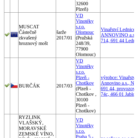
32600
Plzeň)
VD
Vinotéky
MUSCAT
s.r.o.
Vinařství Lednice
Částečně
šarže
Olomouc
ANNOVINO a.s., 
zkvašený
2017/01
(Pražská
714, 691 44 Ledni
hroznový mošt
248/39,
77900
Olomouc)
VD
Vinotéky
s.r.o.
Plzeň -
výrobce: Vinařství
Chotíkov
Annovino a.s., Ne
BURČÁK
2017/03
(Plzeň -
691 44, provozovn
Chotíkov ,
74c, 466 01 Jablon
30100
Plzeň -
Chotíkov)
RYZLINK
VD
VLAŠSKÝ,
Vinotéky
MORAVSKÉ
s.r.o.
ZEMSKÉ VÍNO,
Praha 5 -