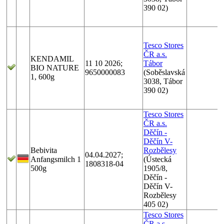
390 02)
Tesco Stores
ČR a.s.
KENDAMIL
11 10 2026;
Tábor
BIO NATURE
9650000083
(Soběslavská
1, 600g
3038, Tábor
390 02)
Tesco Stores
ČR a.s.
Děčín -
Děčín V-
Bebivita
Rozbělesy
04.04.2027;
Anfangsmilch 1
(Ústecká
1808318-04
500g
1905/8,
Děčín -
Děčín V-
Rozbělesy
405 02)
Tesco Stores
ČR a.s.