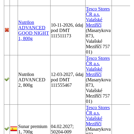
Tesco Stores
ČR a.s.
Valašské
Nutrilon
10-11-2026, údaj
Meziříčí
ADVANCED
pod DMT
(Masarykova
GOOD NIGHT
111511173
873,
1, 800g
Valašské
Meziříčí 757
01)
Tesco Stores
ČR a.s.
Valašské
Nutrilon
12-03-2027, údaj
Meziříčí
ADVANCED
pod DMT
(Masarykova
2, 800g
111555467
873,
Valašské
Meziříčí 757
01)
Tesco Stores
ČR a.s.
Valašské
Meziříčí
Sunar premium
04.02.2027;
(Masarykova
1, 700g
50204-009