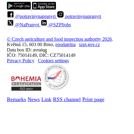
@potravinynapranyri
potravinynapranyri
@NaPranyri
@SZPIjobs
© Czech agriculture and food inspection authority 2026
.
Květná 15, 603 00 Brno,
epodatelna
szpi.gov.cz
Data box ID: avraiqg
IČO: 75014149, DIČ: CZ75014149
Privacy Policy
Cookies settings
Remarks
News
Link
RSS channel
Print page