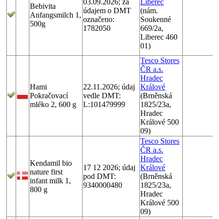
03.09.2026; za
Liberec
Bebivita
údajem o DMT
(nám.
Anfangsmilch 1,
označeno:
Soukenné
500g
1782050
669/2a,
Liberec 460
01)
Tesco Stores
ČR a.s.
Hradec
Hami
22.11.2026; údaj
Králové
Pokračovací
vedle DMT:
(Brněnská
mléko 2, 600 g
L:101479999
1825/23a,
Hradec
Králové 500
09)
Tesco Stores
ČR a.s.
Hradec
Kendamil bio
17 12 2026; údaj
Králové
nature first
pod DMT:
(Brněnská
infant milk 1,
9340000480
1825/23a,
800 g
Hradec
Králové 500
09)