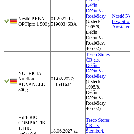
Děčín -
Děčín V-
Rozbělesy
Nestlé Ned
Nestlé BEBA
01 2027; L-
(Ústecká
b.v., Strom
OPTIpro 1 500g
51960346BA
1905/8,
Amstelvee
Děčín -
Děčín V-
Rozbělesy
405 02)
Tesco Stores
ČR a.s.
Děčín -
Děčín V-
NUTRICIA
Rozbělesy
Nutrilon
01-02-2027;
(Ústecká
ADVANCED 1
111541634
1905/8,
800g
Děčín -
Děčín V-
Rozbělesy
405 02)
HiPP BIO
Tesco Stores
COMBIOTIK
ČR a.s.
1, BIO,
18.06.2027,za
Šternberk
počáteční