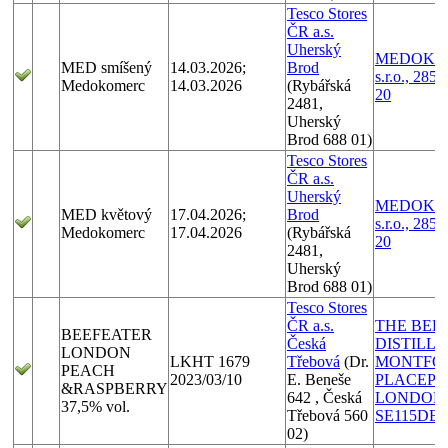
Tesco Stores
ČR a.s.
Uherský
MEDOKO
MED smíšený
14.03.2026;
Brod
s.r.o., 285 
Medokomerc
14.03.2026
(Rybářská
20
2481,
Uherský
Brod 688 01)
Tesco Stores
ČR a.s.
Uherský
MEDOKO
MED květový
17.04.2026;
Brod
s.r.o., 285 
Medokomerc
17.04.2026
(Rybářská
20
2481,
Uherský
Brod 688 01)
Tesco Stores
ČR a.s.
THE BEE
BEEFEATER
Česká
DISTILLE
LONDON
LKHT 1679
Třebová
(Dr.
MONTFO
PEACH
2023/03/10
E. Beneše
PLACEPL
&RASPBERRY
642 , Česká
LONDON
37,5% vol.
Třebová 560
SE115DE
02)