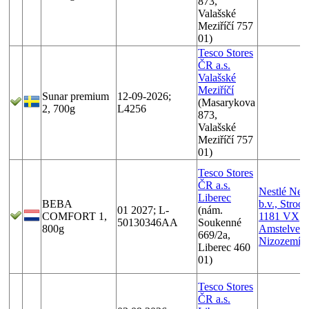
873,
Valašské
Meziříčí 757
01)
Tesco Stores
ČR a.s.
Valašské
Meziříčí
Sunar premium
12-09-2026;
(Masarykova
2, 700g
L4256
873,
Valašské
Meziříčí 757
01)
Tesco Stores
ČR a.s.
Nestlé Ned
Liberec
BEBA
b.v., Stroo
01 2027; L-
(nám.
COMFORT 1,
1181 VX
50130346AA
Soukenné
800g
Amstelveen
669/2a,
Nizozemí
Liberec 460
01)
Tesco Stores
ČR a.s.