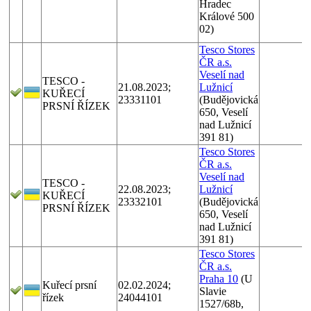
Hradec
Králové 500
02)
Tesco Stores
ČR a.s.
Veselí nad
TESCO -
21.08.2023;
Lužnicí
KUŘECÍ
23331101
(Budějovická
PRSNÍ ŘÍZEK
650, Veselí
nad Lužnicí
391 81)
Tesco Stores
ČR a.s.
Veselí nad
TESCO -
22.08.2023;
Lužnicí
KUŘECÍ
23332101
(Budějovická
PRSNÍ ŘÍZEK
650, Veselí
nad Lužnicí
391 81)
Tesco Stores
ČR a.s.
Praha 10
(U
Kuřecí prsní
02.02.2024;
Slavie
řízek
24044101
1527/68b,