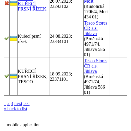
26.07.2023;
Most
KUŘECÍ
23293102
(Rudolická
PRSNÍ ŘÍZEK
1706/4, Most
434 01)
Tesco Stores
ČR a.s.
Jihlava
Kuřecí prsní
24.08.2023;
(Brněnská
řízek
23334101
4971/74,
Jihlava 586
01)
Tesco Stores
ČR a.s.
KUŘECÍ
Jihlava
18.09.2023;
PRSNÍ ŘÍZEK,
(Brněnská
23371101
TESCO
4971/74,
Jihlava 586
01)
1
2
3
next
last
« back to list
mobile application