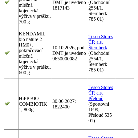
DMT je uvedeno
(Obchodní
mléčná
1817143
2554/1,
kojenecká
Šternberk
výživa v prášku,
785 01)
700 g
KENDAMIL
Tesco Stores
bio nature 2
ČR a.s.
HM0+,
10 10 2026, pod
Šternberk
pokračovací
DMT je uvedeno
(Obchodní
mléčná
9650000082
2554/1,
kojenecká
Šternberk
výživa v prášku,
785 01)
600 g
Tesco Stores
ČR a.s.
HiPP BIO
Přelouč
30.06.2027;
COMBIOTIK
(Sportovní
1822400
1, 800g
1699,
Přelouč 535
01)