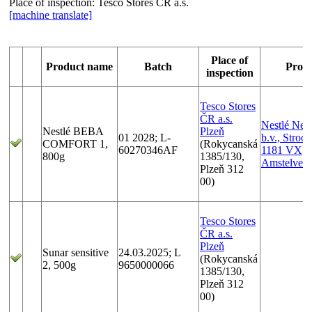
Place of inspection:
Tesco Stores ČR a.s.
[machine translate]
Place of
Product name
Batch
Prod
inspection
Tesco Stores
ČR a.s.
Nestlé Ned
Nestlé BEBA
Plzeň
01 2028; L-
b.v., Stroo
COMFORT 1,
(Rokycanská
60270346AF
1181 VX
800g
1385/130,
Amstelvee
Plzeň 312
00)
Tesco Stores
ČR a.s.
Plzeň
Sunar sensitive
24.03.2025; L
(Rokycanská
2, 500g
9650000066
1385/130,
Plzeň 312
00)