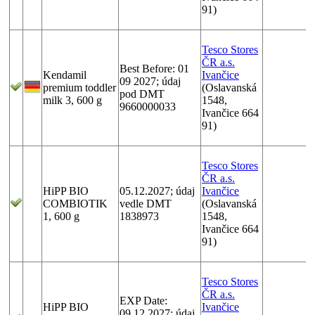
91)
Tesco Stores
ČR a.s.
Best Before: 01
Kendamil
Ivančice
09 2027; údaj
premium toddler
(Oslavanská
pod DMT
milk 3, 600 g
1548,
9660000033
Ivančice 664
91)
Tesco Stores
ČR a.s.
HiPP BIO
05.12.2027; údaj
Ivančice
COMBIOTIK
vedle DMT
(Oslavanská
1, 600 g
1838973
1548,
Ivančice 664
91)
Tesco Stores
ČR a.s.
EXP Date:
HiPP BIO
Ivančice
09.12.2027; údaj