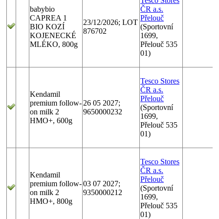
Tesco Stores
babybio
ČR a.s.
CAPREA 1
Přelouč
23/12/2026; LOT
BIO KOZÍ
(Sportovní
876702
KOJENECKÉ
1699,
MLÉKO, 800g
Přelouč 535
01)
Tesco Stores
ČR a.s.
Kendamil
Přelouč
premium follow-
26 05 2027;
(Sportovní
on milk 2
9650000232
1699,
HMO+, 600g
Přelouč 535
01)
Tesco Stores
ČR a.s.
Kendamil
Přelouč
premium follow-
03 07 2027;
(Sportovní
on milk 2
9350000212
1699,
HMO+, 800g
Přelouč 535
01)