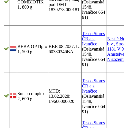
COMBIOTIK
(Oslavanská
pod DMT
1, 800 g
1548,
1839278 000181
Ivančice 664
91)
Tesco Stores
ČR a.s.
Nestlé Ned
Ivančice
b.v., Stroo
BEBA OPTIpro
BBE 08 2027; L-
(Oslavanská
1181 V X
1, 500 g
60380346BA
1548,
Amstelveen
Ivančice 664
Nizozemí/
91)
Tesco Stores
ČR a.s.
MTD:
Ivančice
Sunar complex
13.02.2028;
(Oslavanská
2, 600 g
L9660000020
1548,
Ivančice 664
91)
Tesco Stores
ČR a.s.