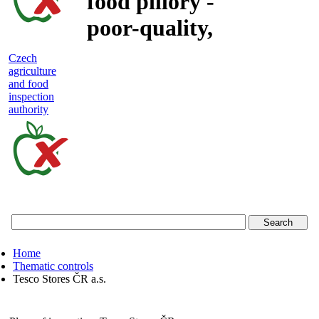
food pillory -
poor-quality,
adulterated
Czech
agriculture
and unsafe
and food
inspection
food
authority
Czech
agriculture
and
food
Home
inspection
Thematic controls
Tesco Stores ČR a.s.
authority