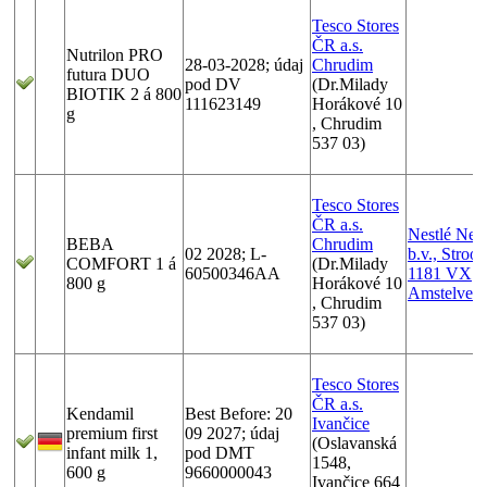
Tesco Stores
ČR a.s.
Nutrilon PRO
28-03-2028; údaj
Chrudim
futura DUO
pod DV
(Dr.Milady
BIOTIK 2 á 800
111623149
Horákové 10
g
, Chrudim
537 03)
Tesco Stores
ČR a.s.
Nestlé Ned
BEBA
Chrudim
02 2028; L-
b.v., Stroo
COMFORT 1 á
(Dr.Milady
60500346AA
1181 VX
800 g
Horákové 10
Amstelvee
, Chrudim
537 03)
Tesco Stores
ČR a.s.
Kendamil
Best Before: 20
Ivančice
premium first
09 2027; údaj
(Oslavanská
infant milk 1,
pod DMT
1548,
600 g
9660000043
Ivančice 664