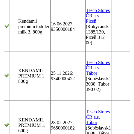
Tesco Stores
ČR a.s.
Kendamil
Plzeň
16 06 2027;
premium toddler
(Rokycanská
9350000184
milk 3, 800g
1385/130,
Plzeň 312
00)
Tesco Stores
ČR a.s.
KENDAMIL
25 11 2026;
Tábor
PREMIUM 1,
9340000452
(Soběslavská
800g
3038, Tábor
390 02)
Tesco Stores
ČR a.s.
KENDAMIL
28 02 2027;
Tábor
PREMIUM 1,
9650000182
(Soběslavská
600g
3038, Tábor