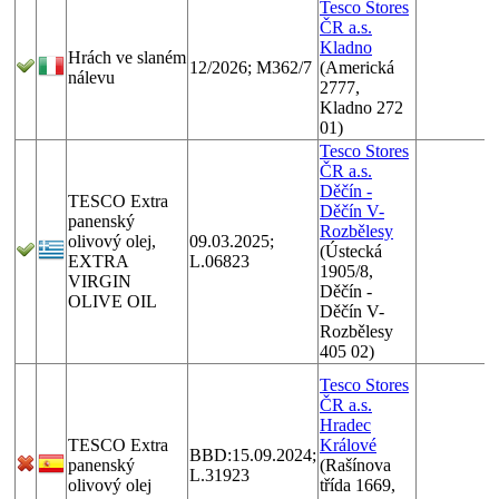
Tesco Stores
ČR a.s.
Kladno
Hrách ve slaném
12/2026; M362/7
(Americká
nálevu
2777,
Kladno 272
01)
Tesco Stores
ČR a.s.
Děčín -
TESCO Extra
Děčín V-
panenský
Rozbělesy
olivový olej,
09.03.2025;
(Ústecká
EXTRA
L.06823
1905/8,
VIRGIN
Děčín -
OLIVE OIL
Děčín V-
Rozbělesy
405 02)
Tesco Stores
ČR a.s.
Hradec
TESCO Extra
Králové
BBD:15.09.2024;
panenský
(Rašínova
L.31923
olivový olej
třída 1669,