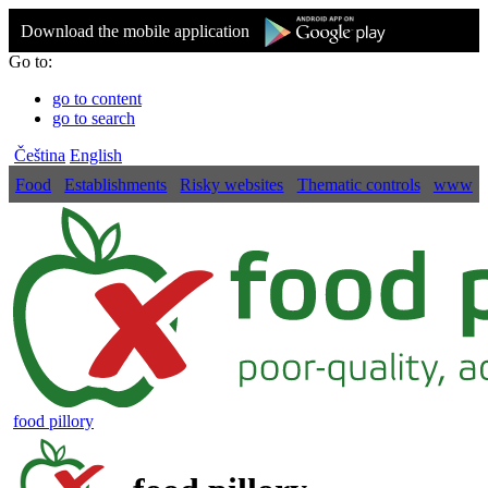
Download the mobile application
Go to:
go to content
go to search
Čeština
English
Food
Establishments
Risky websites
Thematic controls
www
food pillory