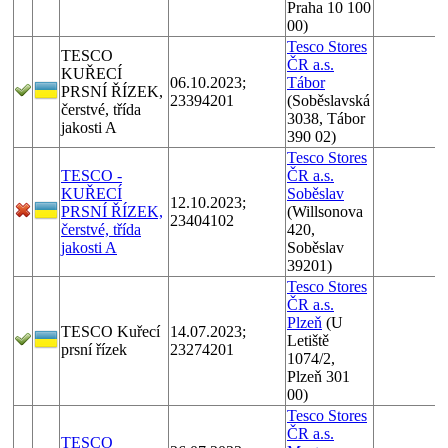
Praha 10 100
00)
Tesco Stores
TESCO
ČR a.s.
KUŘECÍ
06.10.2023;
Tábor
PRSNÍ ŘÍZEK,
23394201
(Soběslavská
čerstvé, třída
3038, Tábor
jakosti A
390 02)
Tesco Stores
TESCO -
ČR a.s.
KUŘECÍ
Soběslav
12.10.2023;
PRSNÍ ŘÍZEK,
(Willsonova
23404102
čerstvé, třída
420,
jakosti A
Soběslav
39201)
Tesco Stores
ČR a.s.
Plzeň
(U
TESCO Kuřecí
14.07.2023;
Letiště
prsní řízek
23274201
1074/2,
Plzeň 301
00)
Tesco Stores
ČR a.s.
TESCO