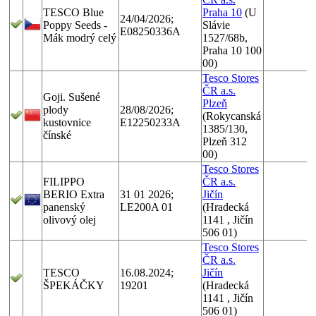
TESCO Blue
Praha 10
(U
24/04/2026;
Poppy Seeds -
Slávie
E08250336A
Mák modrý celý
1527/68b,
Praha 10 100
00)
Tesco Stores
ČR a.s.
Goji. Sušené
Plzeň
plody
28/08/2026;
(Rokycanská
kustovnice
E12250233A
1385/130,
čínské
Plzeň 312
00)
Tesco Stores
FILIPPO
ČR a.s.
BERIO Extra
31 01 2026;
Jičín
panenský
LE200A 01
(Hradecká
olivový olej
1141 , Jičín
506 01)
Tesco Stores
ČR a.s.
TESCO
16.08.2024;
Jičín
ŠPEKÁČKY
19201
(Hradecká
1141 , Jičín
506 01)