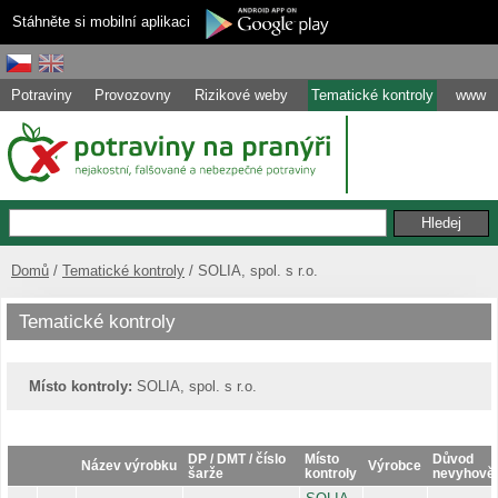
Stáhněte si mobilní aplikaci
Potraviny
Provozovny
Rizikové weby
Tematické kontroly
www
Domů
Tematické kontroly
SOLIA, spol. s r.o.
Tematické kontroly
Místo kontroly:
SOLIA, spol. s r.o.
DP / DMT / číslo
Místo
Důvod
Název výrobku
Výrobce
šarže
kontroly
nevyhově