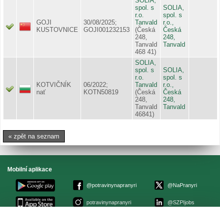
SOLIA,
spol. s
SOLIA,
r.o.
spol. s
GOJI
30/08/2025;
Tanvald
r.o.,
KUSTOVNICE
GOJI001232153
(Česká
Česká
248,
248,
Tanvald
Tanvald
468 41)
SOLIA,
spol. s
SOLIA,
r.o.
spol. s
KOTVIČNÍK
06/2022;
Tanvald
r.o.,
nať
KOTN50819
(Česká
Česká
248,
248,
Tanvald
Tanvald
46841)
« zpět na seznam
Mobilní aplikace
@potravinynapranyri
@NaPranyri
potravinynapranyri
@SZPIjobs