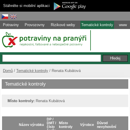
Stáhněte si mobilní aplikaci
Potraviny
Provozovny
Rizikové weby
Tematické kontroly
www
Domů
Tematické kontroly
Renata Kubátová
Tematické kontroly
Místo kontroly:
Renata Kubátová
DP /
DMT /
Místo
Důvod
Název výrobku
Výrobce
číslo
kontroly
nevyhovění