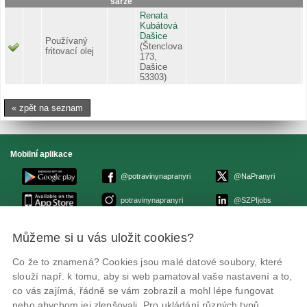
šarže
Renata
Kubátová
Dašice
Používaný
(Štenclova
fritovací olej
173,
Dašice
53303)
« zpět na seznam
Mobilní aplikace
@potravinynapranyri
@NaPranyri
potravinynapranyri
@SZPIjobs
Můžeme si u vás uložit cookies?
© Státní zemědělská a potravinářská inspekce 2026
.
Květná 15, 603 00 Brno,
epodatelna
szpi.gov.cz
Co že to znamená? Cookies jsou malé datové soubory, které
ID datové schránky: avraiqg
slouží např. k tomu, aby si web pamatoval vaše nastavení a to,
IČO: 75014149, DIČ: CZ75014149
Zásady ochrany soukromí
Nastavení cookies
co vás zajímá, řádně se vám zobrazil a mohl lépe fungovat
nebo abychom jej zlepšovali. Pro ukládání různých typů