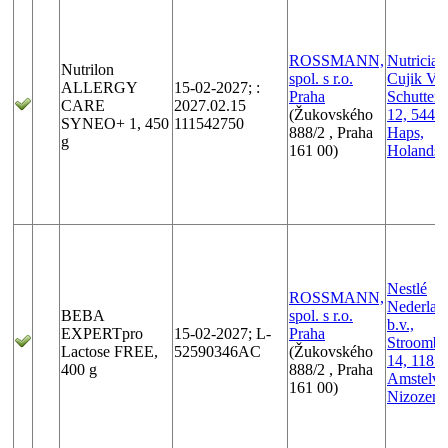
ROSSMANN,
Nutricia
Nutrilon
spol. s r.o.
Cujik V. 
ALLERGY
15-02-2027; :
Praha
Schutter
CARE
2027.02.15
(Žukovského
12, 5443
SYNEO+ 1, 450
111542750
888/2 , Praha
Haps,
g
161 00)
Holands
Nestlé
ROSSMANN,
Nederlan
BEBA
spol. s r.o.
b.v.,
EXPERTpro
15-02-2027; L-
Praha
Stroomba
Lactose FREE,
52590346AC
(Žukovského
14, 1181
400 g
888/2 , Praha
Amstelve
161 00)
Nizozemí