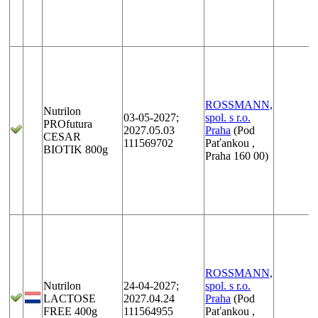
ROSSMANN,
Nutrilon
03-05-2027;
spol. s r.o.
PROfutura
2027.05.03
Praha
(Pod
CESAR
111569702
Paťankou ,
BIOTIK 800g
Praha 160 00)
ROSSMANN,
Nutrilon
24-04-2027;
spol. s r.o.
LACTOSE
2027.04.24
Praha
(Pod
FREE 400g
111564955
Paťankou ,