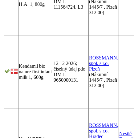
DMT:
(Nákupní
H.A. 1, 800g
111564724, L3
1445/7 , Plzeň
312 00)
ROSSMANN,
12 12 2026;
spol. s r.o.
Kendamil bio
číselný údaj pdo
Plzeň
nature first infant
DMT:
(Nákupní
milk 1, 600g
9650000131
1445/7 , Plzeň
312 00)
ROSSMANN,
spol. s r.o.
Nestlé
Hradec