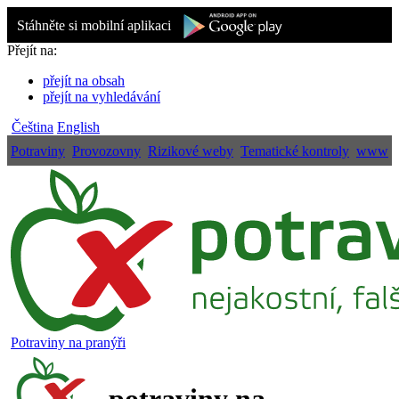
Stáhněte si mobilní aplikaci
Přejít na:
přejít na obsah
přejít na vyhledávání
Čeština
English
Potraviny
Provozovny
Rizikové weby
Tematické kontroly
www
Potraviny na pranýři