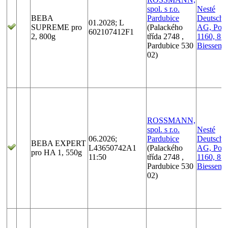
spol. s r.o.
Nesté
BEBA
Pardubice
Deutschl
01.2028; L
SUPREME pro
(Palackého
AG, Post
602107412F1
2, 800g
třída 2748 ,
1160, 87
Pardubice 530
Biessenh
02)
ROSSMANN,
spol. s r.o.
Nesté
06.2026;
Pardubice
Deutschl
BEBA EXPERT
L43650742A1
(Palackého
AG, Post
pro HA 1, 550g
11:50
třída 2748 ,
1160, 87
Pardubice 530
Biessenh
02)