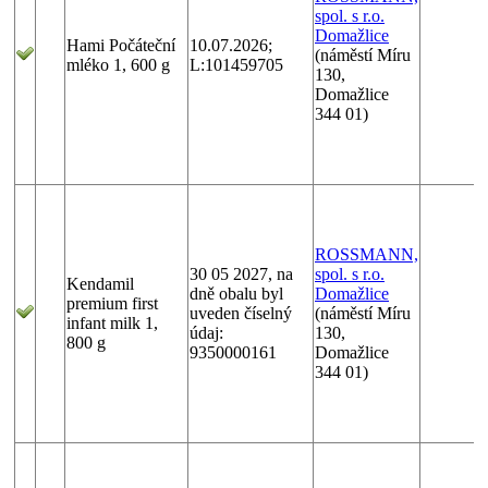
spol. s r.o.
Domažlice
Hami Počáteční
10.07.2026;
(náměstí Míru
mléko 1, 600 g
L:101459705
130,
Domažlice
344 01)
ROSSMANN,
30 05 2027, na
spol. s r.o.
Kendamil
dně obalu byl
Domažlice
premium first
uveden číselný
(náměstí Míru
infant milk 1,
údaj:
130,
800 g
9350000161
Domažlice
344 01)