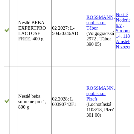
Nestlé
ROSSMANN,
Nederlan
Nestlé BEBA
spol. s r.o.
b.v.,
EXPERTPRO
02 2027; L-
Tábor
Stroomba
LACTOSE
50420346AD
(Volgogradská
14, 1181
FREE, 400 g
2972 , Tábor
Amstelve
390 05)
Nizozemí
ROSSMANN,
spol. s r.o.
Nestlé beba
02.2028; L
Plzeň
supreme pro 1,
60390742F1
(Lochotínská
800 g
1108/18, Plzeň
301 00)