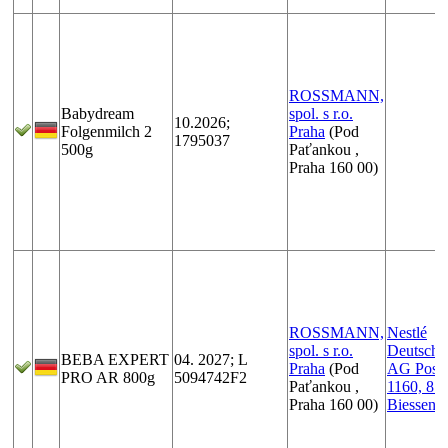
ROSSMANN,
Babydream
spol. s r.o.
10.2026;
Folgenmilch 2
Praha
(Pod
1795037
500g
Paťankou ,
Praha 160 00)
ROSSMANN,
Nestlé
spol. s r.o.
Deutschl
BEBA EXPERT
04. 2027; L
Praha
(Pod
AG Postf
PRO AR 800g
5094742F2
Paťankou ,
1160, 87
Praha 160 00)
Biessenh