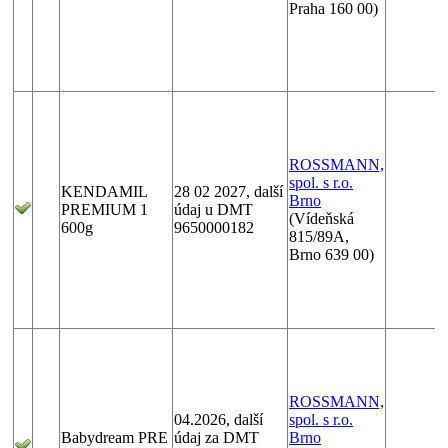
Praha 160 00)
ROSSMANN,
spol. s r.o.
KENDAMIL
28 02 2027, další
Brno
PREMIUM 1
údaj u DMT
(Vídeňská
600g
9650000182
815/89A,
Brno 639 00)
ROSSMANN,
04.2026, další
spol. s r.o.
Babydream PRE
údaj za DMT
Brno