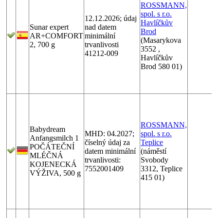
ROSSMANN,
spol. s r.o.
12.12.2026; údaj
Havlíčkův
Sunar expert
nad datem
Brod
AR+COMFORT
minimální
(Masarykova
2, 700 g
trvanlivosti
3552 ,
41212-009
Havlíčkův
Brod 580 01)
ROSSMANN,
Babydream
MHD: 04.2027;
spol. s r.o.
Anfangsmilch 1
číselný údaj za
Teplice
POČÁTEČNÍ
datem minimální
(náměstí
MLÉČNÁ
trvanlivosti:
Svobody
KOJENECKÁ
7552001409
3312, Teplice
VÝŽIVA, 500 g
415 01)