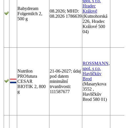
spol. s r.o.
Hradec
Babydream
08.2026; MHD:
Králové
Folgemilch 2,
08.2026 1786639
(Kutnohorská
500 g
226, Hradec
Králové 500
04)
ROSSMANN,
spol. s r.o.
Nutrilon
21-06-2027; údaj
Havlíčkův
PROfutura
pod datem
Brod
CESAR
minimální
(Masarykova
BIOTIK 2, 800
trvanlivosti:
3552 ,
g
111587677
Havlíčkův
Brod 580 01)