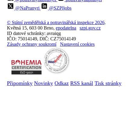
@NaPranyri
@SZPIjobs
© Státní zemědělská a potravinářská inspekce 2026
.
Květná 15, 603 00 Brno,
epodatelna
szpi.gov.cz
ID datové schránky: avraiqg
IČO: 75014149, DIČ: CZ75014149
Zásady ochrany soukromí
Nastavení cookies
Připomínky
Novinky
Odkaz
RSS kanál
Tisk stránky