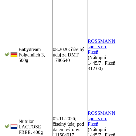
ROSSMANN,
spol. s r.o.
Babydream
08.2026; číselný
Plzeň
Folgemilch 3,
údaj za DMT:
(Nákupní
500g
1786640
1445/7 , Plzeň
312 00)
ROSSMANN,
05-11-2026;
spol. s r.o.
Nutrilon
číselný údaj pod
Plzeň
LACTOSE
datem výroby:
(Nákupní
FREE, 400g
111504917
1445/7 , Plzeň