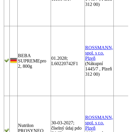
312 00)
ROSSMANN,
spol. s r.o.
BEBA
01.2028;
Plzeň
SUPREMEpro
L60220742F1
(Nákupní
2, 800g
1445/7 , Plzeň
312 00)
ROSSMANN,
30-03-2027;
spol. s r.o.
Nutrilon
číselný údaj pdo
Plzeň
PROSYNEO