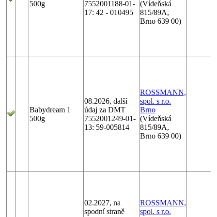
500g
7552001188-01-
(Vídeňská
17: 42 - 010495
815/89A,
Brno 639 00)
ROSSMANN,
08.2026, další
spol. s r.o.
Babydream 1
údaj za DMT
Brno
500g
7552001249-01-
(Vídeňská
13: 59-005814
815/89A,
Brno 639 00)
02.2027, na
ROSSMANN,
spodní straně
spol. s r.o.