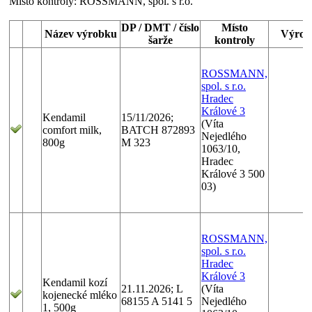
Místo kontroly:
ROSSMANN, spol. s r.o.
DP / DMT / číslo
Místo
Název výrobku
Výrob
šarže
kontroly
ROSSMANN,
spol. s r.o.
Hradec
Králové 3
Kendamil
15/11/2026;
(Víta
comfort milk,
BATCH 872893
Nejedlého
800g
M 323
1063/10,
Hradec
Králové 3 500
03)
ROSSMANN,
spol. s r.o.
Hradec
Králové 3
Kendamil kozí
21.11.2026; L
(Víta
kojenecké mléko
68155 A 5141 5
Nejedlého
1, 500g