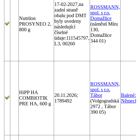
17-02-2027,na
ROSSMANN,
zadní straně
spol. s r.o.
obalu pod DMT
Nutrilon
Domažlice
byly uvedeny
PROSYNEO 2,
(náměstí Míru
následující
800 g
130,
číselné
Domažlice
údaje:111545797,
344 01)
L3, 00260
ROSSMANN,
spol. s r.o.
HiPP HA
20.11.2026;
Tábor
Balené:
COMBIOTIK
1789492
(Volgogradská
Německo
PRE HA, 600 g
2972 , Tábor
390 05)