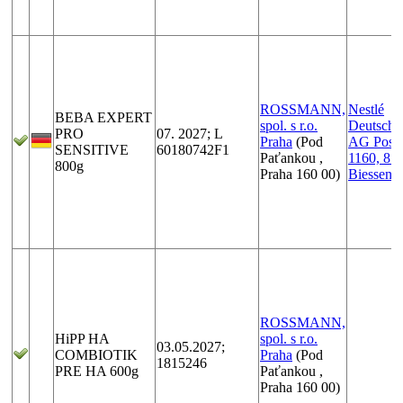
ROSSMANN,
Nestlé
BEBA EXPERT
spol. s r.o.
Deutschl
PRO
07. 2027; L
Praha
(Pod
AG Postf
SENSITIVE
60180742F1
Paťankou ,
1160, 87
800g
Praha 160 00)
Biessenh
ROSSMANN,
HiPP HA
spol. s r.o.
03.05.2027;
COMBIOTIK
Praha
(Pod
1815246
PRE HA 600g
Paťankou ,
Praha 160 00)