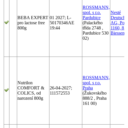
ROSSMANN,
spol. s r.o.
Nesté
BEBA EXPERT
01 2027; L-
Pardubice
Deutschl
pro lactose free
50170346AE
(Palackého
AG, Post
800g
19:44
třída 2748 ,
1160, 87
Pardubice 530
Biessenh
02)
ROSSMANN,
Nutrilon
spol. s r.o.
COMFORT &
26-04-2027;
Praha
COLICS, od
111572553
(Žukovského
narození 800g
888/2 , Praha
161 00)