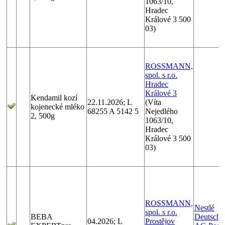
1063/10,
Hradec
Králové 3 500
03)
ROSSMANN,
spol. s r.o.
Hradec
Králové 3
Kendamil kozí
22.11.2026; L
(Víta
kojenecké mléko
68255 A 5142 5
Nejedlého
2, 500g
1063/10,
Hradec
Králové 3 500
03)
ROSSMANN,
Nestlé
spol. s r.o.
BEBA
Deutschl
04.2026; L
Prostějov