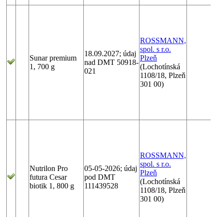
ROSSMANN,
spol. s r.o.
18.09.2027; údaj
Sunar premium
Plzeň
nad DMT 50918-
1, 700 g
(Lochotínská
021
1108/18, Plzeň
301 00)
ROSSMANN,
spol. s r.o.
Nutrilon Pro
05-05-2026; údaj
Plzeň
futura Cesar
pod DMT
(Lochotínská
biotik 1, 800 g
111439528
1108/18, Plzeň
301 00)