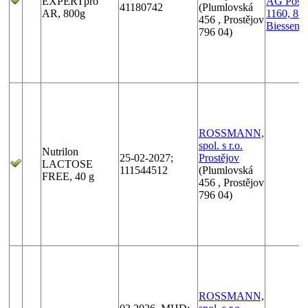
EXPERTpro
AG Postf
41180742
(Plumlovská
AR, 800g
1160, 87
456 , Prostějov
Biessenh
796 04)
ROSSMANN,
spol. s r.o.
Nutrilon
25-02-2027;
Prostějov
LACTOSE
111544512
(Plumlovská
FREE, 40 g
456 , Prostějov
796 04)
ROSSMANN,