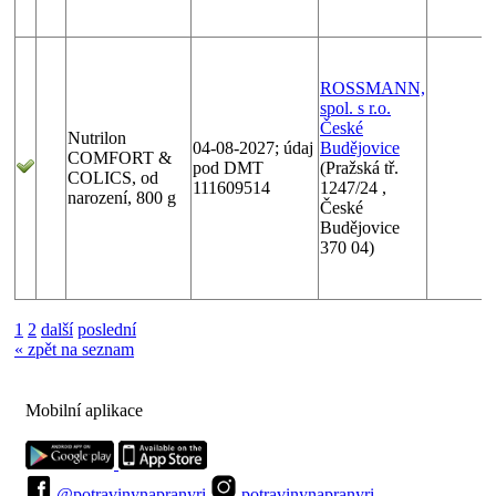
ROSSMANN,
spol. s r.o.
České
Nutrilon
04-08-2027; údaj
Budějovice
COMFORT &
pod DMT
(Pražská tř.
COLICS, od
111609514
1247/24 ,
narození, 800 g
České
Budějovice
370 04)
1
2
další
poslední
« zpět na seznam
Mobilní aplikace
@potravinynapranyri
potravinynapranyri