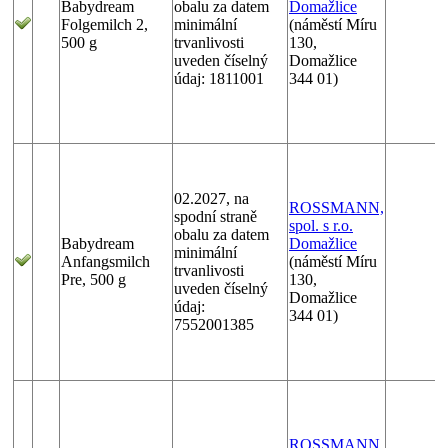
Babydream
obalu za datem
Domažlice
Folgemilch 2,
minimální
(náměstí Míru
500 g
trvanlivosti
130,
uveden číselný
Domažlice
údaj: 1811001
344 01)
02.2027, na
ROSSMANN,
spodní straně
spol. s r.o.
obalu za datem
Babydream
Domažlice
minimální
Anfangsmilch
(náměstí Míru
trvanlivosti
Pre, 500 g
130,
uveden číselný
Domažlice
údaj:
344 01)
7552001385
ROSSMANN,