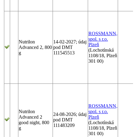
ROSSMANN,
spol. s r.o.
Nutrilon
14-02-2027; údaj
Plzeň
Advanced 2, 800
pod DMT
(Lochotínská
g
111545513
1108/18, Plzeň
301 00)
ROSSMANN,
Nutrilon
spol. s r.o.
24-08-2026; údaj
Advanced 2
Plzeň
pod DMT
good night, 800
(Lochotínská
111483209
g
1108/18, Plzeň
301 00)