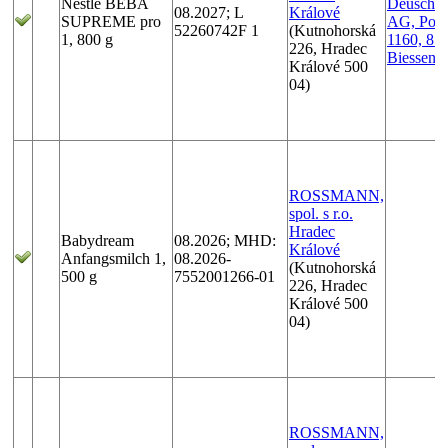
Nestlé BEBA
Deuschla
08.2027; L
Králové
SUPREME pro
AG, Post
52260742F 1
(Kutnohorská
1, 800 g
1160, 87
226, Hradec
Biessenh
Králové 500
04)
ROSSMANN,
spol. s r.o.
Hradec
Babydream
08.2026; MHD:
Králové
Anfangsmilch 1,
08.2026-
(Kutnohorská
500 g
7552001266-01
226, Hradec
Králové 500
04)
ROSSMANN,