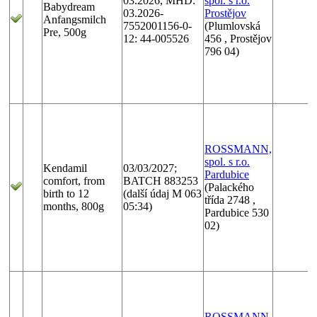
03.2026, MHD:
spol. s r.o.
Babydream
03.2026-
Prostějov
Anfangsmilch
7552001156-0-
(Plumlovská
Pre, 500g
12: 44-005526
456 , Prostějov
796 04)
ROSSMANN,
spol. s r.o.
Kendamil
03/03/2027;
Pardubice
comfort, from
BATCH 883253
(Palackého
birth to 12
(další údaj M 063
třída 2748 ,
months, 800g
05:34)
Pardubice 530
02)
ROSSMANN,