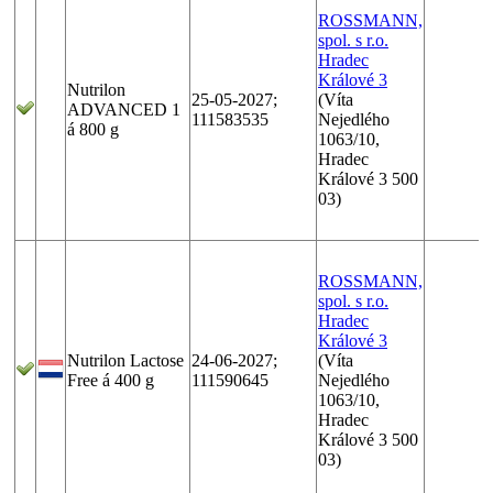
ROSSMANN,
spol. s r.o.
Hradec
Králové 3
Nutrilon
25-05-2027;
(Víta
ADVANCED 1
111583535
Nejedlého
á 800 g
1063/10,
Hradec
Králové 3 500
03)
ROSSMANN,
spol. s r.o.
Hradec
Králové 3
Nutrilon Lactose
24-06-2027;
(Víta
Free á 400 g
111590645
Nejedlého
1063/10,
Hradec
Králové 3 500
03)