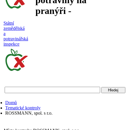
potraviny na
pranýři -
nejakostní,
Státní
zemědělská
falšované a
a
potravinářská
nebezpečné
inspekce
potraviny
Státní
zemědělská
a
potravinářská
Domů
inspekce
Tematické kontroly
ROSSMANN, spol. s r.o.