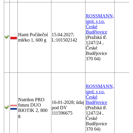
ROSSMANN,
spol. s r.o.
České
Budějovice
Hami Počáteční
15.04.2027;
(Pražská tř.
mléko 1, 600 g
L:101502142
1247/24 ,
České
Budějovice
370 04)
ROSSMANN,
spol. s r.o.
České
Nutrilon PRO
16-01-2028; údaj
Budějovice
futura DUO
pod DV
(Pražská tř.
BIOTIK 2, 800
111596675
1247/24 ,
g
České
Budějovice
370 04)