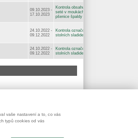
Kontrola obsahu pšenice
09.10.2023 -
seté v moukách ze
17.10.2023
pšenice špaldy
24.10.2022 -
Kontrola označování
09.12.2022
stolních sladidel
24.10.2022 -
Kontrola označování
09.12.2022
stolních sladidel
Textová verze
al vaše nastavení a to, co vás
Připomínky
ch typů cookies od vás
Novinky
Odkaz
RSS kanál