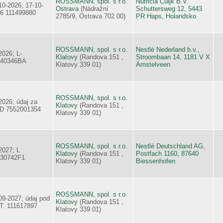
ROSSMANN, spol. s r.o.
Nutricia Cuijk B.V.
10-2026; 17-10-
Ostrava
(Nádražní
Schuttersweg 12, 5443
6 111499880
2785/9, Ostrava 702 00)
PR Haps, Holandsko
ROSSMANN, spol. s r.o.
Nestlé Nederland b.v.,
2026; L-
Klatovy
(Randova 151 ,
Stroombaan 14, 1181 V X
540346BA
Klatovy 339 01)
Amstelveen
ROSSMANN, spol. s r.o.
2026; údaj za
Klatovy
(Randova 151 ,
D 7552001354
Klatovy 339 01)
ROSSMANN, spol. s r.o.
Nestlé Deutschland AG,
2027; L
Klatovy
(Randova 151 ,
Postfach 1160, 87640
530742F1
Klatovy 339 01)
Biessenhofen
ROSSMANN, spol. s r.o.
09-2027; údaj pod
Klatovy
(Randova 151 ,
: 111617897
Klatovy 339 01)