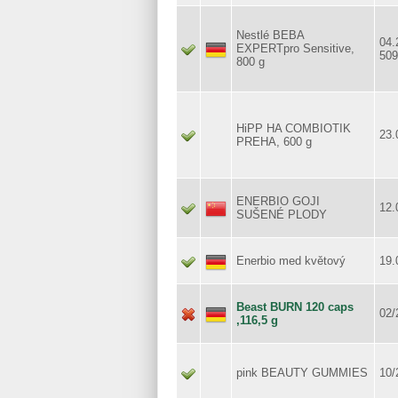
Nestlé BEBA
04.
EXPERTpro Sensitive,
50
800 g
HiPP HA COMBIOTIK
23.
PREHA, 600 g
ENERBIO GOJI
12.
SUŠENÉ PLODY
Enerbio med květový
19.
Beast BURN 120 caps
02/
,116,5 g
pink BEAUTY GUMMIES
10/