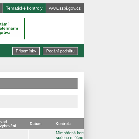
Tematické kontroly
www.szpi.gov.cz
Připomínky
Podání podnětu
vod
Datum
Kontrola
vyhovění
Mimořádná kontrola
sušené mléčné