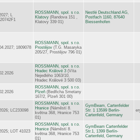
ROSSMANN, spol. s r.o.
Nestlé Deutschland AG,
2027; L
Klatovy
(Randova 151 ,
Postfach 1160, 87640
920742F1
Klatovy 339 01)
Biessenhofen
ROSSMANN, spol. s r.o.
04.2027; 1809078
Prostějov
(T.G. Masaryka
205/27, Prostějov 796 01)
ROSSMANN, spol. s r.o.
Hradec Králové 3
(Víta
02.2026
Nejedlého 1063/10,
Hradec Králové 3 500 03)
ROSSMANN, spol. s r.o.
02.2026
Plzeň
(Bedřicha Smetany
167/2, Plzeň 301 00)
ROSSMANN, spol. s r.o.
GymBeam, Cartenfelder
Hranice
(Náměstí 8.
2026; LC233098
Str. 1 13599 Berlin-
er
května 368, Hranice 753
Cartenfeld, Germany
01)
ROSSMANN, spol. s r.o.
GymBeam Cartenfelder
Hranice
(Náměstí 8.
2025; LOT 41023
Str.1, 1399 Berlín-
května 368, Hranice 753
Cartenfeld, Germany
01)