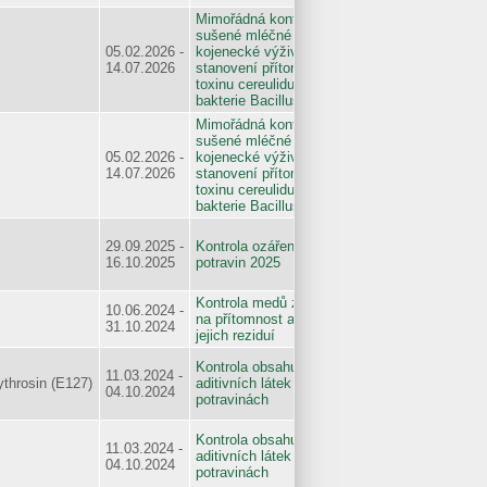
Mimořádná kontrola
sušené mléčné
05.02.2026 -
kojenecké výživy na
14.07.2026
stanovení přítomnosti
toxinu cereulidu a
bakterie Bacillus cereus
Mimořádná kontrola
sušené mléčné
05.02.2026 -
kojenecké výživy na
14.07.2026
stanovení přítomnosti
toxinu cereulidu a
bakterie Bacillus cereus
29.09.2025 -
Kontrola ozářených
16.10.2025
potravin 2025
Kontrola medů zaměřená
10.06.2024 -
na přítomnost antibiotik a
31.10.2024
jejich reziduí
Kontrola obsahu
11.03.2024 -
ythrosin (E127)
aditivních látek - barviv v
04.10.2024
potravinách
Kontrola obsahu
11.03.2024 -
aditivních látek - barviv v
04.10.2024
potravinách