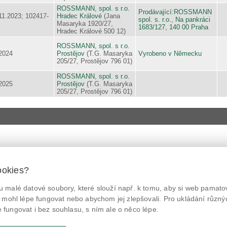
ROSSMANN, spol. s r.o.
Prodávající:ROSSMANN
11.2023; 102417-
Hradec Králové
(Jana
spol. s. r.o., Na pankráci
Masaryka 1920/27,
1683/127, 140 00 Praha
Hradec Králové 500 12)
ROSSMANN, spol. s r.o.
2024
Prostějov
(T.G. Masaryka
Vyrobeno v Německu
205/27, Prostějov 796 01)
ROSSMANN, spol. s r.o.
2025
Prostějov
(T.G. Masaryka
205/27, Prostějov 796 01)
ookies?
© Státní zemědělská a potravinářská inspekce 2026
.
 malé datové soubory, které slouží např. k tomu, aby si web pamatov
Květná 15, 603 00 Brno,
epodatelna
szpi.gov.cz
@NaPranyri
 mohl lépe fungovat nebo abychom jej zlepšovali. Pro ukládání různý
ID datové schránky: avraiqg
fungovat i bez souhlasu, s ním ale o něco lépe.
IČO: 75014149, DIČ: CZ75014149
@SZPIjobs
Zásady ochrany soukromí
Nastavení cookies