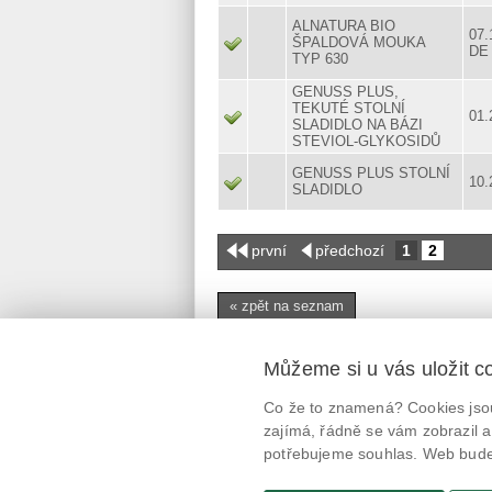
ALNATURA BIO
07.
ŠPALDOVÁ MOUKA
DE
TYP 630
GENUSS PLUS,
TEKUTÉ STOLNÍ
01.
SLADIDLO NA BÁZI
STEVIOL-GLYKOSIDŮ
GENUSS PLUS STOLNÍ
10.
SLADIDLO
první
předchozí
1
2
« zpět na seznam
Můžeme si u vás uložit c
Mobilní aplikace
Co že to znamená? Cookies jsou
@potravinynapranyri
zajímá, řádně se vám zobrazil a
potřebujeme souhlas. Web bude 
potravinynapranyri