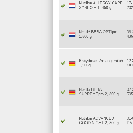
Nutrilon ALLERGY CARE
17-
SYNEO + 1, 450 g
202
Nestlé BEBA OPTIpro
06 
1,500 g
43
Babydream Anfangsmilch
12.
1,500g
MH
Nestlé BEBA
02.
SUPREMEpro 2, 800 g
50
Nutrilon ADVANCED
01-
GOOD NIGHT 2, 800 g
DMT