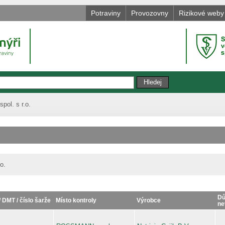
Potraviny
Provozovny
Rizikové weby
ol. s r.o.
o.
Dů
/ DMT / číslo šarže
Místo kontroly
Výrobce
ne