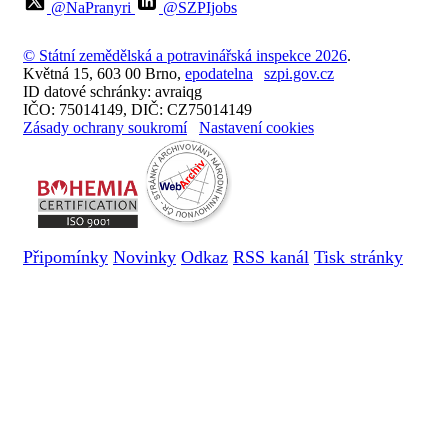
@NaPranyri
@SZPIjobs
© Státní zemědělská a potravinářská inspekce 2026
.
Květná 15, 603 00 Brno,
epodatelna
szpi.gov.cz
ID datové schránky: avraiqg
IČO: 75014149, DIČ: CZ75014149
Zásady ochrany soukromí
Nastavení cookies
Připomínky
Novinky
Odkaz
RSS kanál
Tisk stránky