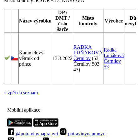
Místo kontroly:
RADKA LUŇÁKOVÁ
DP /
DMT /
Místo
Dův
Název výrobku
Výrobce
číslo
kontroly
nevyho
šarže
RADKA
Radka
Karamelový
LUŇÁKOVÁ
Luňáková
větrník od
13.3.2022
Černilov
(53,
Černilov
prince
Černilov 503
53
43)
« zpět na seznam
Mobilní aplikace
@potravinynapranyri
potravinynapranyri