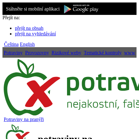
Stáhněte si mobilní aplikaci
Přejít na:
přejít na obsah
přejít na vyhledávání
Čeština
English
Potraviny
Provozovny
Rizikové weby
Tematické kontroly
www
Potraviny na pranýři