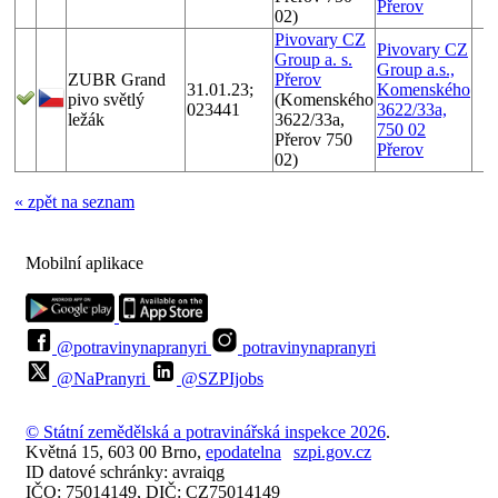
Přerov
02)
Pivovary CZ
Pivovary CZ
Group a. s.
Group a.s.,
ZUBR Grand
Přerov
31.01.23;
Komenského
pivo světlý
(Komenského
023441
3622/33a,
ležák
3622/33a,
750 02
Přerov 750
Přerov
02)
« zpět na seznam
Mobilní aplikace
@potravinynapranyri
potravinynapranyri
@NaPranyri
@SZPIjobs
© Státní zemědělská a potravinářská inspekce 2026
.
Květná 15, 603 00 Brno,
epodatelna
szpi.gov.cz
ID datové schránky: avraiqg
IČO: 75014149, DIČ: CZ75014149