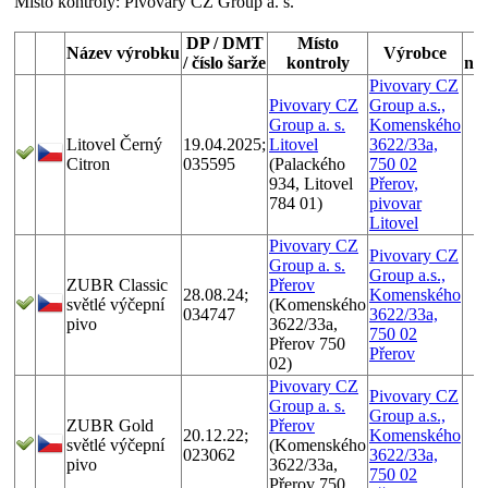
Místo kontroly:
Pivovary CZ Group a. s.
DP / DMT
Místo
Název výrobku
Výrobce
/ číslo šarže
kontroly
ne
Pivovary CZ
Pivovary CZ
Group a.s.,
Group a. s.
Komenského
Litovel Černý
19.04.2025;
Litovel
3622/33a,
Citron
035595
(Palackého
750 02
934, Litovel
Přerov,
784 01)
pivovar
Litovel
Pivovary CZ
Pivovary CZ
Group a. s.
Group a.s.,
ZUBR Classic
Přerov
28.08.24;
Komenského
světlé výčepní
(Komenského
034747
3622/33a,
pivo
3622/33a,
750 02
Přerov 750
Přerov
02)
Pivovary CZ
Pivovary CZ
Group a. s.
Group a.s.,
ZUBR Gold
Přerov
20.12.22;
Komenského
světlé výčepní
(Komenského
023062
3622/33a,
pivo
3622/33a,
750 02
Přerov 750