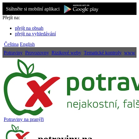
Stáhněte si mobilní aplikaci
Přejít na:
přejít na obsah
přejít na vyhledávání
Čeština
English
Potraviny
Provozovny
Rizikové weby
Tematické kontroly
www
Potraviny na pranýři