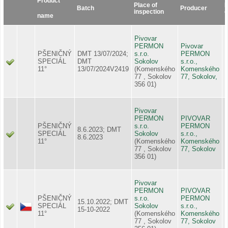
Product
Place of
R
Batch
Producer
inspection
c
name
Pivovar
PERMON
Pivovar
PŠENIČNÝ
DMT 13/07/2024;
s.r.o.
PERMON
SPECIÁL
DMT
Sokolov
s.r.o.,
11°
13/07/2024V2419
(Komenského
Komenského
77 , Sokolov
77, Sokolov,
356 01)
Pivovar
PERMON
PIVOVAR
PŠENIČNÝ
s.r.o.
PERMON
8.6.2023; DMT
SPECIÁL
Sokolov
s.r.o.,
8.6.2023
11°
(Komenského
Komenského
77 , Sokolov
77, Sokolov
356 01)
Pivovar
PERMON
PIVOVAR
PŠENIČNÝ
s.r.o.
PERMON
15.10.2022; DMT
SPECIÁL
Sokolov
s.r.o.,
15-10-2022
11°
(Komenského
Komenského
77 , Sokolov
77, Sokolov