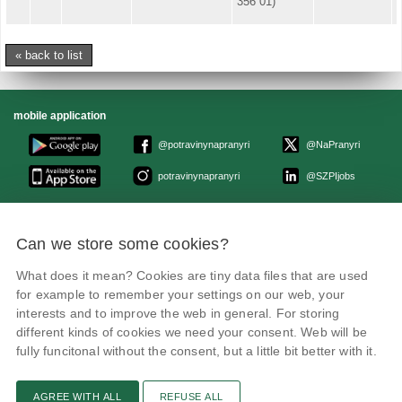
356 01)
« back to list
mobile application
@potravinynapranyri
@NaPranyri
potravinynapranyri
@SZPIjobs
© Czech agriculture and food inspection authority 2026
.
Can we store some cookies?
Květná 15, 603 00 Brno,
epodatelna
szpi.gov.cz
Data box ID: avraiqg
What does it mean? Cookies are tiny data files that are used
IČO: 75014149, DIČ: CZ75014149
Privacy Policy
Cookies settings
for example to remember your settings on our web, your
interests and to improve the web in general. For storing
different kinds of cookies we need your consent. Web will be
fully funcitonal without the consent, but a little bit better with it.
AGREE WITH ALL
REFUSE ALL