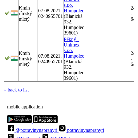
s.r.o.
Kmín
2/2
07.08.2021;
Humpolec
římský
-
0240955701
(Blanická
mletý
6/1
932,
Humpolec
39601)
Pěkný -
Unimex
s.r.o.
Kmín
2/2
07.08.2021;
Humpolec
římský
-
0240955701
(Blanická
mletý
6/1
932,
Humpolec
39601)
« back to list
mobile application
@potravinynapranyri
potravinynapranyri