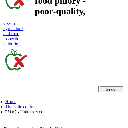
food pillory -
poor-quality,
adulterated
Czech
agriculture
and unsafe
and food
inspection
food
authority
Czech
agriculture
and
food
Home
inspection
Thematic controls
Pěkný - Unimex s.r.o.
authority