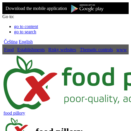
Download the mobile application
Go to:
go to content
go to search
Čeština
English
Food
Establishments
Risky websites
Thematic controls
www
food pillory