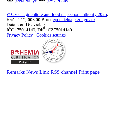
@NaPranyri
@SZPIjobs
© Czech agriculture and food inspection authority 2026
.
Květná 15, 603 00 Brno,
epodatelna
szpi.gov.cz
Data box ID: avraiqg
IČO: 75014149, DIČ: CZ75014149
Privacy Policy
Cookies settings
Remarks
News
Link
RSS channel
Print page