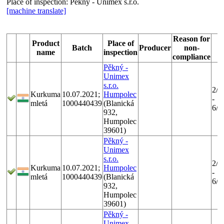
Place of inspection:
Pěkný - Unimex s.r.o.
[machine translate]
Reason for
Product
Place of
Batch
Producer
non-
D
name
inspection
compliance
Pěkný -
Unimex
s.r.o.
2/2
Kurkuma
10.07.2021;
Humpolec
-
mletá
1000440439
(Blanická
6/1
932,
Humpolec
39601)
Pěkný -
Unimex
s.r.o.
2/2
Kurkuma
10.07.2021;
Humpolec
-
mletá
1000440439
(Blanická
6/1
932,
Humpolec
39601)
Pěkný -
Unimex