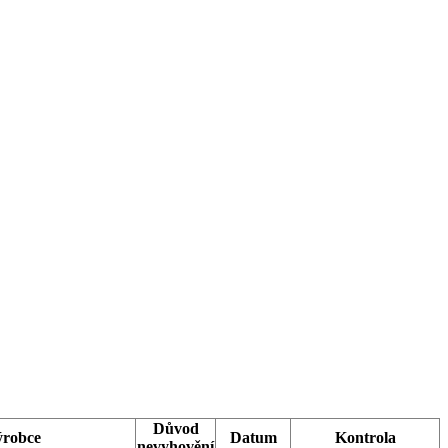
Důvod
robce
Datum
Kontrola
nevyhovění