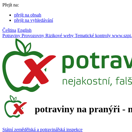
Přejít na:
přejít na obsah
přejít na vyhledávání
Čeština
English
Potraviny
Provozovny
Rizikové weby
Tematické kontroly
www.szpi.
potraviny na pranýři - 
Státní zemědělská a potravinářská inspekce