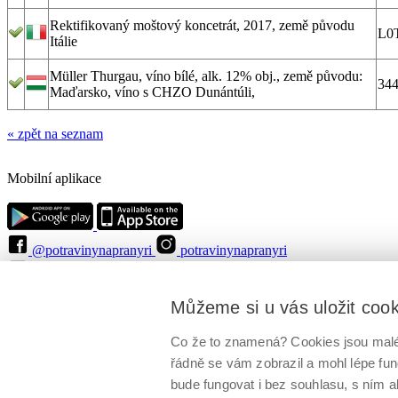
Rektifikovaný moštový koncetrát, 2017, země původu
L0
Itálie
Müller Thurgau, víno bílé, alk. 12% obj., země původu:
344
Maďarsko, víno s CHZO Dunántúli,
« zpět na seznam
Mobilní aplikace
@potravinynapranyri
potravinynapranyri
@NaPranyri
@SZPIjobs
© Státní zemědělská a potravinářská inspekce 2026
.
Můžeme si u vás uložit coo
Květná 15, 603 00 Brno,
epodatelna
szpi.gov.cz
ID datové schránky: avraiqg
IČO: 75014149, DIČ: CZ75014149
Co že to znamená? Cookies jsou malé 
Zásady ochrany soukromí
Nastavení cookies
řádně se vám zobrazil a mohl lépe fu
bude fungovat i bez souhlasu, s ním a