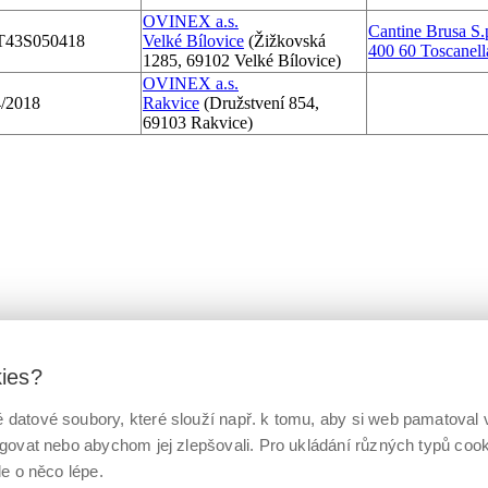
OVINEX a.s.
Cantine Brusa S.
T43S050418
Velké Bílovice
(Žižkovská
400 60 Toscanell
1285, 69102 Velké Bílovice)
OVINEX a.s.
/2018
Rakvice
(Družstvení 854,
69103 Rakvice)
kies?
datové soubory, které slouží např. k tomu, aby si web pamatoval v
ngovat nebo abychom jej zlepšovali. Pro ukládání různých typů co
le o něco lépe.