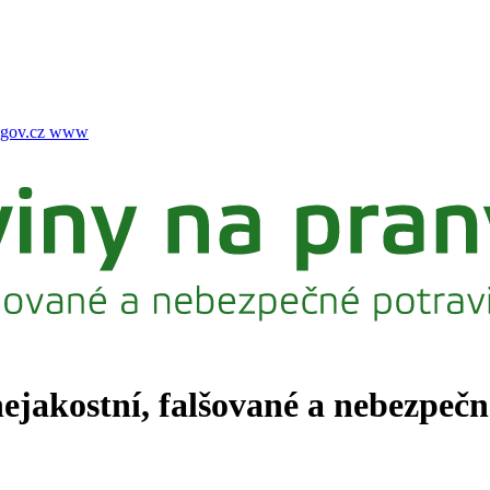
gov.cz
www
nejakostní, falšované a nebezpeč