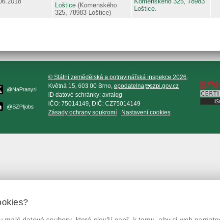
06.2018
Komenského 325, 78983
Loštice
(Komenského
Loštice.
325, 78983 Loštice)
© Státní zemědělská a potravinářská inspekce 2026
.
Květná 15, 603 00 Brno,
epodatelna
szpi.gov.cz
@NaPranyri
ID datové schránky: avraiqg
IČO: 75014149, DIČ: CZ75014149
@SZPIjobs
Zásady ochrany soukromí
Nastavení cookies
ookies?
 malé datové soubory, které slouží např. k tomu, aby si web pamatov