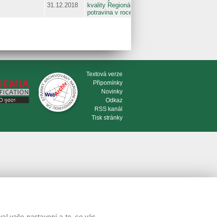
31.12.2018
kvality Regionální
potravina v roce 2018
Textová verze
Připomínky
Novinky
Odkaz
RSS kanál
Tisk stránky
al vaše nastavení a to, co vás