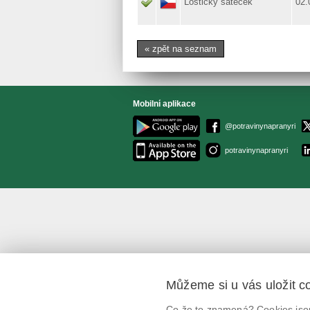
Loštický šáteček
02.
« zpět na seznam
Mobilní aplikace
@potravinynapranyri
potravinynapranyri
Můžeme si u vás uložit c
Co že to znamená? Cookies jsou