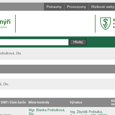
Potraviny
Provozovny
Rizikové weby
oštulková, Dis.
, Dis.
Dů
/ DMT / číslo šarže
Místo kontroly
Výrobce
ne
Mgr. Blanka Poštulková,
Ing. Zbyněk Poštulka,
Dis.