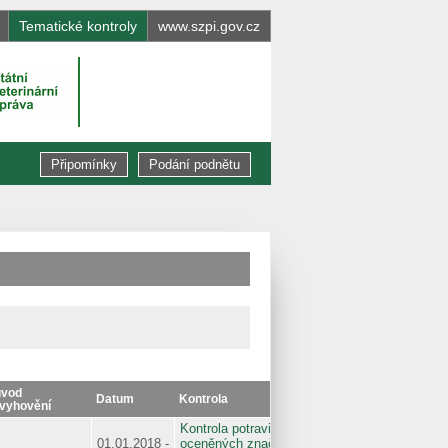
Tematické kontroly
www.szpi.gov.cz
Připomínky
Podání podnětu
vod
Datum
Kontrola
vyhovění
Kontrola potravin
01.01.2018 -
oceněných značkou