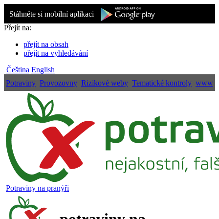
Stáhněte si mobilní aplikaci
Přejít na:
přejít na obsah
přejít na vyhledávání
Čeština
English
Potraviny
Provozovny
Rizikové weby
Tematické kontroly
www
Potraviny na pranýři