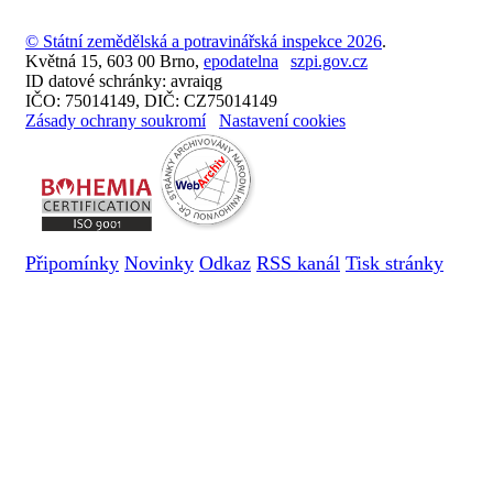
© Státní zemědělská a potravinářská inspekce 2026
.
Květná 15, 603 00 Brno,
epodatelna
szpi.gov.cz
ID datové schránky: avraiqg
IČO: 75014149, DIČ: CZ75014149
Zásady ochrany soukromí
Nastavení cookies
Připomínky
Novinky
Odkaz
RSS kanál
Tisk stránky