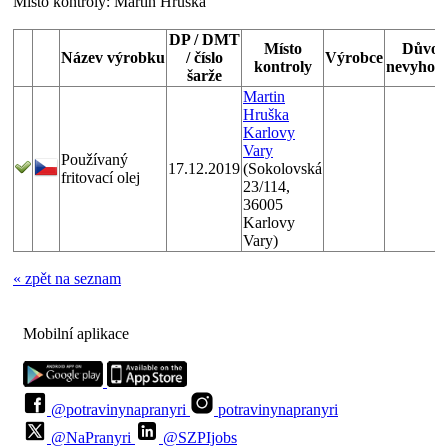
Místo kontroly:
Martin Hruška
DP / DMT
Místo
Důvod
Název výrobku
/ číslo
Výrobce
kontroly
nevyhově
šarže
Martin
Hruška
Karlovy
Vary
Používaný
17.12.2019
(Sokolovská
fritovací olej
23/114,
36005
Karlovy
Vary)
« zpět na seznam
Mobilní aplikace
@potravinynapranyri
potravinynapranyri
@NaPranyri
@SZPIjobs