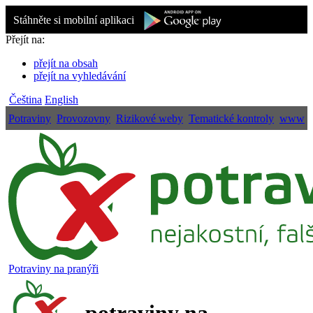
Stáhněte si mobilní aplikaci
Přejít na:
přejít na obsah
přejít na vyhledávání
Čeština
English
Potraviny
Provozovny
Rizikové weby
Tematické kontroly
www
Potraviny na pranýři