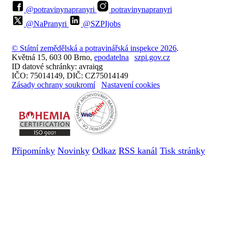
@potravinynapranyri
potravinynapranyri
@NaPranyri
@SZPIjobs
© Státní zemědělská a potravinářská inspekce 2026
.
Květná 15, 603 00 Brno,
epodatelna
szpi.gov.cz
ID datové schránky: avraiqg
IČO: 75014149, DIČ: CZ75014149
Zásady ochrany soukromí
Nastavení cookies
Připomínky
Novinky
Odkaz
RSS kanál
Tisk stránky