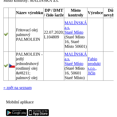
Místo kontroly:
MALÍNSKÁ a.s.
DP / DMT
Místo
Dův
Název výrobku
Výrobce
/ číslo šarže
kontroly
nevyho
MALÍNSKÁ
a.s.
Fritovací olej
22.07.2020;
Staré Místo
palmový
L104809
(Staré Místo
PALMOLEIN
16, Staré
Místo 50601)
PALMOLEIN -
MALÍNSKÁ
jedlý
a.s.
Fabio
jednodruhový
Staré Místo
produkt
rostlinný olej
(Staré Místo
s.r.o.,
&#8211;
16, 50601
Jičín
palmový olej
Staré Místo)
« zpět na seznam
Mobilní aplikace