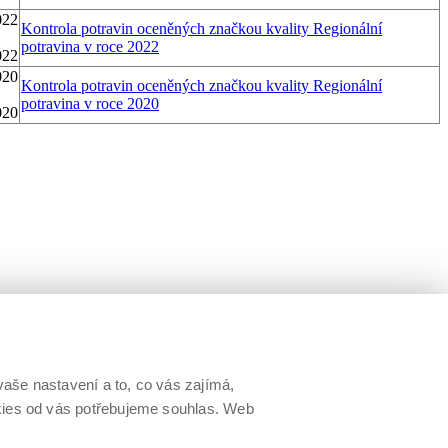
022
Kontrola potravin oceněných značkou kvality Regionální
potravina v roce 2022
022
020
Kontrola potravin oceněných značkou kvality Regionální
potravina v roce 2020
020
aše nastavení a to, co vás zajímá,
okies od vás potřebujeme souhlas. Web