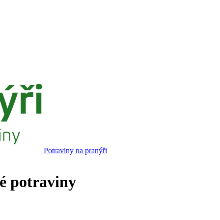
Potraviny na pranýři
né potraviny