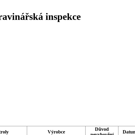
ravinářská inspekce
Důvod
roly
Výrobce
Datu
nevyhovění