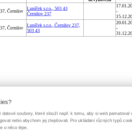
17.01.2
Luníček s.r.o., 503 43
237, Černilov
-
Černilov 237
15.12.2
20.01.2
Luníček s.r.o., Černilov 237,
237, Černilov
-
503 43
31.12.2
kies?
datové soubory, které slouží např. k tomu, aby si web pamatoval v
ngovat nebo abychom jej zlepšovali. Pro ukládání různých typů co
le o něco lépe.