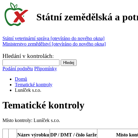
Státní zemědělská a pot
Státní veterinární správa [otevíráno do nového okna]
Ministerstvo zemědělství [otevíráno do nového okna]
Hledání v kontrolách
:
Podání podnětu
Připomínky
Domů
Tematické kontroly
Luníček s.r.o.
Tematické kontroly
Místo kontroly:
Luníček s.r.o.
Název výrobku
DP / DMT / číslo šarže
Místo kont