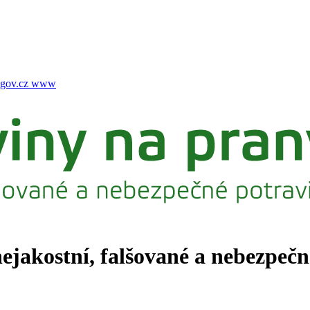
gov.cz
www
nejakostní, falšované a nebezpeč