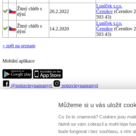
Luníček s.r.o.
Žitný chléb s
20.2.2022
Černilov
(Černilov 
dýní
503 43)
Luníček s.r.o.
Žitný chléb s
14.2.2020
Černilov
(Černilov 
dýní
503 43)
« zpět na seznam
Mobilní aplikace
@potravinynapranyri
potravinynapranyri
@NaPranyri
@SZPIjobs
© Státní zemědělská a potravinářská inspekce 2026
.
Můžeme si u vás uložit coo
Květná 15, 603 00 Brno,
epodatelna
szpi.gov.cz
ID datové schránky: avraiqg
IČO: 75014149, DIČ: CZ75014149
Co že to znamená? Cookies jsou malé 
Zásady ochrany soukromí
Nastavení cookies
řádně se vám zobrazil a mohl lépe fu
bude fungovat i bez souhlasu, s ním a