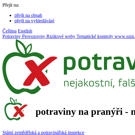
Přejít na:
přejít na obsah
přejít na vyhledávání
Čeština
English
Potraviny
Provozovny
Rizikové weby
Tematické kontroly
www.szpi.
potraviny na pranýři - 
Státní zemědělská a potravinářská inspekce