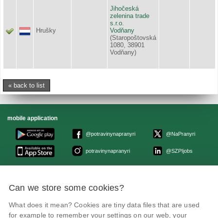
Jihočeská
zelenina trade
s.r.o.
Hrušky
Vodňany
(Staropoštovská
1080, 38901
Vodňany)
« back to list
mobile application
@potravinynapranyri
@NaPranyri
potravinynapranyri
@SZPIjobs
© Czech agriculture and food inspection authority 2026
.
Can we store some cookies?
Květná 15, 603 00 Brno,
epodatelna
szpi.gov.cz
Data box ID: avraiqg
What does it mean? Cookies are tiny data files that are used
IČO: 75014149, DIČ: CZ75014149
Privacy Policy
Cookies settings
for example to remember your settings on our web, your