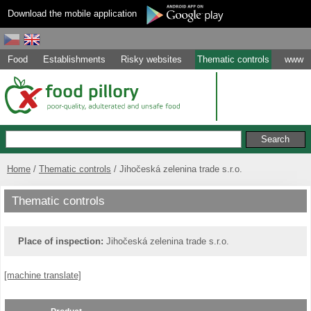
Download the mobile application
Food
Establishments
Risky websites
Thematic controls
www
Home
Thematic controls
Jihočeská zelenina trade s.r.o.
Thematic controls
Place of inspection:
Jihočeská zelenina trade s.r.o.
[machine translate]