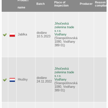
Product
Place of
Reason f
Batch
Producer
inspection
complian
name
Jihočeská
zelenina trade
s.r.o.
dodáno
Jablka
Vodňany
10.5.2023
(Staropoštovská
1080, Vodňany
389 01)
Jihočeská
zelenina trade
s.r.o.
dodáno
Hrušky
Vodňany
24.11.2022
(Staropoštovská
1080, Vodňany
389 01)