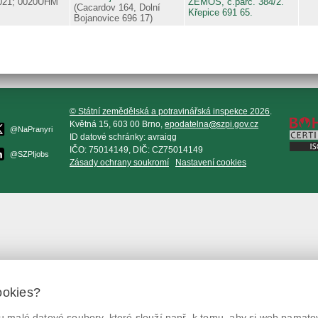
021; 0020UHM
ZEMOS, č.parc. 384/2.
(Cacardov 164, Dolní
Křepice 691 65.
Bojanovice 696 17)
© Státní zemědělská a potravinářská inspekce 2026
.
Květná 15, 603 00 Brno,
epodatelna
szpi.gov.cz
@NaPranyri
ID datové schránky: avraiqg
IČO: 75014149, DIČ: CZ75014149
@SZPIjobs
Zásady ochrany soukromí
Nastavení cookies
ookies?
 malé datové soubory, které slouží např. k tomu, aby si web pamatov