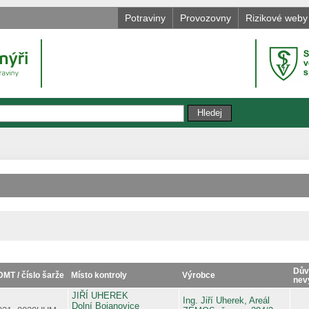
Potraviny
Provozovny
Rizikové weby
Dův
DMT / číslo šarže
Místo kontroly
Výrobce
nev
JIŘÍ UHEREK
Ing. Jiří Uherek, Areál
Dolní Bojanovice