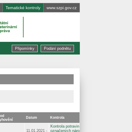
Tematické kontroly
www.szpi.gov.cz
Připomínky
Podání podnětu
od
Datum
Kontrola
yhovění
Kontrola potravin
11.01.2021 -
označených národní