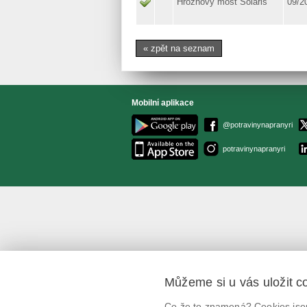
Hroznový mošt Solaris
09/2
« zpět na seznam
Mobilní aplikace
@potravinynapranyri
potravinynapranyri
Můžeme si u vás uložit c
Co že to znamená? Cookies jsou