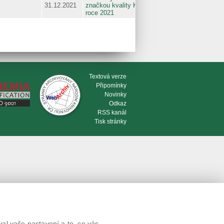
31.12.2021
značkou kvality KLASA v
roce 2021
Textová verze
Připomínky
Novinky
Odkaz
RSS kanál
Tisk stránky
al vaše nastavení a to, co vás