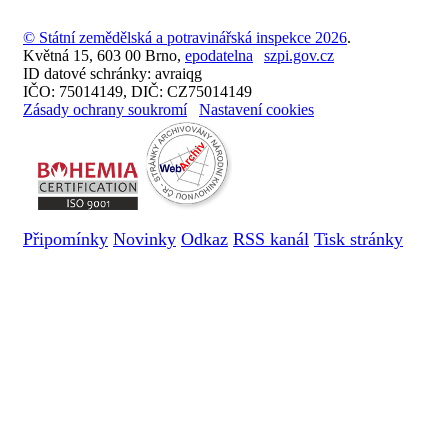
© Státní zemědělská a potravinářská inspekce 2026
.
Květná 15, 603 00 Brno,
epodatelna
szpi.gov.cz
ID datové schránky: avraiqg
IČO: 75014149, DIČ: CZ75014149
Zásady ochrany soukromí
Nastavení cookies
Připomínky
Novinky
Odkaz
RSS kanál
Tisk stránky