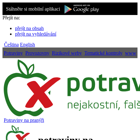
Stáhněte si mobilní aplikaci
Přejít na:
přejít na obsah
přejít na vyhledávání
Čeština
English
Potraviny
Provozovny
Rizikové weby
Tematické kontroly
www
Potraviny na pranýři