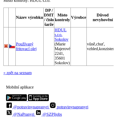
Místo kontroly:
HDUL s.r.o.
DP /
DMT
Místo
Důvod
Název výrobku
Výrobce
/ číslo
kontroly
nevyhovění
šarže
HDUL
s.r.o.
Sokolov
Používaný
(Marie
vůně,chuť,
fritovací olej
Majerové
vzhled,konzistenc
2241,
35601
Sokolov)
« zpět na seznam
Mobilní aplikace
@potravinynapranyri
potravinynapranyri
@NaPranyri
@SZPIjobs