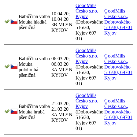
GoodMills
Česko s.r.o.
GoodMills
10.04.20;
Babiččina volba
Kyjov
Česko s.r.o.,
10.04.20
Mouka hladká
(Dobrovského
Dobrovského
3B MLYN
pšeničná
516/30,
516/30, 69701
KYJOV
Kyjov 697
Kyjov
01)
GoodMills
Česko s.r.o.
GoodMills
Babiččina volba
06.03.20;
Kyjov
Česko s.r.o.,
Mouka
06.03.20
(Dobrovského
Dobrovského
polohrubá
3A MLYN
516/30,
516/30, 69701
pšeničná
KYJOV
Kyjov 697
Kyjov
01)
GoodMills
Česko s.r.o.
GoodMills
21.03.20;
Babiččina volba
Kyjov
Česko s.r.o.,
21.03.20
Mouka hrubá
(Dobrovského
Dobrovského
3A MLYN
pšeničná
516/30,
516/30, 69701
KYJOV
Kyjov 697
Kyjov
01)