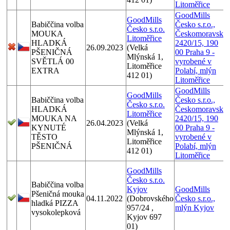
Litoměřice
GoodMills
GoodMills
Babiččina volba
Česko s.r.o.,
Česko s.r.o.
MOUKA
Českomoravská
Litoměřice
HLADKÁ
2420/15, 190
26.09.2023
(Velká
PŠENIČNÁ
00 Praha 9 -
Mlýnská 1,
SVĚTLÁ 00
vyrobené v
Litoměřice
EXTRA
Polabí, mlýn
412 01)
Litoměřice
GoodMills
GoodMills
Babiččina volba
Česko s.r.o.,
Česko s.r.o.
HLADKÁ
Českomoravská
Litoměřice
MOUKA NA
2420/15, 190
26.04.2023
(Velká
KYNUTÉ
00 Praha 9 -
Mlýnská 1,
TĚSTO
vyrobené v
Litoměřice
PŠENIČNÁ
Polabí, mlýn
412 01)
Litoměřice
GoodMills
Česko s.r.o.
Babiččina volba
Kyjov
GoodMills
Pšeničná mouka
04.11.2022
(Dobrovského
Česko s.r.o.,
hladká PIZZA
957/24 ,
mlýn Kyjov
vysokolepková
Kyjov 697
01)