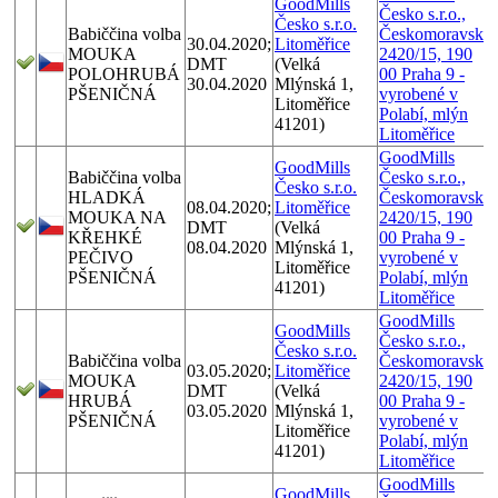
GoodMills
Česko s.r.o.,
Česko s.r.o.
Babiččina volba
Českomoravská
30.04.2020;
Litoměřice
MOUKA
2420/15, 190
DMT
(Velká
POLOHRUBÁ
00 Praha 9 -
30.04.2020
Mlýnská 1,
PŠENIČNÁ
vyrobené v
Litoměřice
Polabí, mlýn
41201)
Litoměřice
GoodMills
GoodMills
Babiččina volba
Česko s.r.o.,
Česko s.r.o.
HLADKÁ
Českomoravská
08.04.2020;
Litoměřice
MOUKA NA
2420/15, 190
DMT
(Velká
KŘEHKÉ
00 Praha 9 -
08.04.2020
Mlýnská 1,
PEČIVO
vyrobené v
Litoměřice
PŠENIČNÁ
Polabí, mlýn
41201)
Litoměřice
GoodMills
GoodMills
Česko s.r.o.,
Česko s.r.o.
Babiččina volba
Českomoravská
03.05.2020;
Litoměřice
MOUKA
2420/15, 190
DMT
(Velká
HRUBÁ
00 Praha 9 -
03.05.2020
Mlýnská 1,
PŠENIČNÁ
vyrobené v
Litoměřice
Polabí, mlýn
41201)
Litoměřice
GoodMills
GoodMills