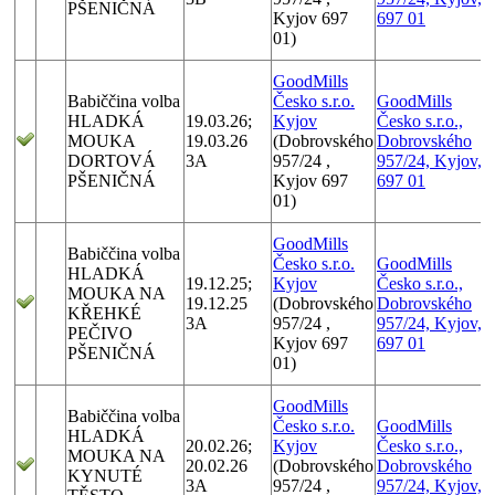
PŠENIČNÁ
Kyjov 697
697 01
01)
GoodMills
Babiččina volba
Česko s.r.o.
GoodMills
HLADKÁ
19.03.26;
Kyjov
Česko s.r.o.,
MOUKA
19.03.26
(Dobrovského
Dobrovského
DORTOVÁ
3A
957/24 ,
957/24, Kyjov,
PŠENIČNÁ
Kyjov 697
697 01
01)
GoodMills
Babiččina volba
Česko s.r.o.
GoodMills
HLADKÁ
19.12.25;
Kyjov
Česko s.r.o.,
MOUKA NA
19.12.25
(Dobrovského
Dobrovského
KŘEHKÉ
3A
957/24 ,
957/24, Kyjov,
PEČIVO
Kyjov 697
697 01
PŠENIČNÁ
01)
GoodMills
Babiččina volba
Česko s.r.o.
GoodMills
HLADKÁ
20.02.26;
Kyjov
Česko s.r.o.,
MOUKA NA
20.02.26
(Dobrovského
Dobrovského
KYNUTÉ
3A
957/24 ,
957/24, Kyjov,