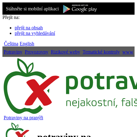
Stáhněte si mobilní aplikaci
Přejít na:
přejít na obsah
přejít na vyhledávání
Čeština
English
Potraviny
Provozovny
Rizikové weby
Tematické kontroly
www
Potraviny na pranýři