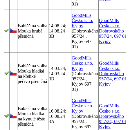
01)
GoodMills
Česko s.r.o.
GoodMills
Babiččina volba
14.08.24;
Kyjov
Česko s.r.o.,
Mouka hrubá
14.08.24
(Dobrovského
Dobrovského
pšeničná
3B
957/24 ,
957/24, 697 01
Kyjov 697
Kyjov
01)
GoodMills
Česko s.r.o.
GoodMills
Babiččina volba
14.03.24;
Kyjov
Česko s.r.o.,
Mouka hladká
14.03.24
(Dobrovského
Dobrovského
na křehké
3B
957/24 ,
957/24, 697 01
pečivo pšeničná
Kyjov 697
Kyjov
01)
GoodMills
Česko s.r.o.
GoodMills
Babiččina volba
16.08.24;
Kyjov
Česko s.r.o.,
Mouka hladká
16.08.24
(Dobrovského
Dobrovského
na kynuté těsto
3A
957/24 ,
957/24, 697 01
pšeničná
Kyjov 697
Kyjov