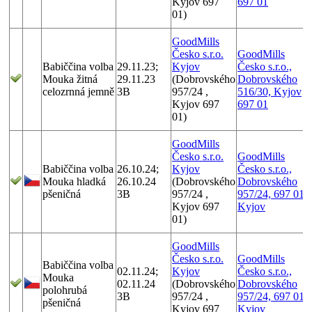
Kyjov 697
697 01
01)
GoodMills
Česko s.r.o.
GoodMills
Babiččina volba
29.11.23;
Kyjov
Česko s.r.o.,
Mouka žitná
29.11.23
(Dobrovského
Dobrovského
celozrnná jemně
3B
957/24 ,
516/30, Kyjov
Kyjov 697
697 01
01)
GoodMills
Česko s.r.o.
GoodMills
Babiččina volba
26.10.24;
Kyjov
Česko s.r.o.,
Mouka hladká
26.10.24
(Dobrovského
Dobrovského
pšeničná
3B
957/24 ,
957/24, 697 01
Kyjov 697
Kyjov
01)
GoodMills
Česko s.r.o.
GoodMills
Babiččina volba
02.11.24;
Kyjov
Česko s.r.o.,
Mouka
02.11.24
(Dobrovského
Dobrovského
polohrubá
3B
957/24 ,
957/24, 697 01
pšeničná
Kyjov 697
Kyjov