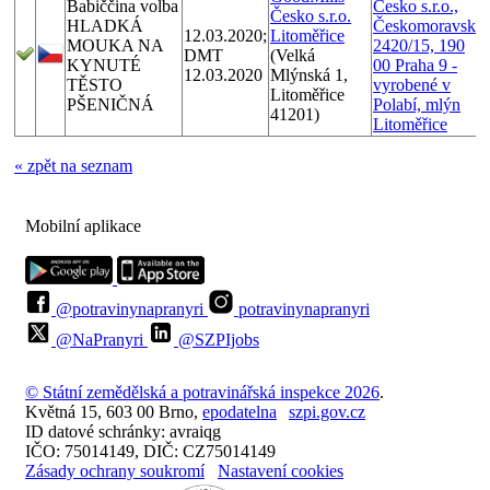
Babiččina volba
Česko s.r.o.,
Česko s.r.o.
HLADKÁ
Českomoravská
12.03.2020;
Litoměřice
MOUKA NA
2420/15, 190
DMT
(Velká
KYNUTÉ
00 Praha 9 -
12.03.2020
Mlýnská 1,
TĚSTO
vyrobené v
Litoměřice
PŠENIČNÁ
Polabí, mlýn
41201)
Litoměřice
« zpět na seznam
Mobilní aplikace
@potravinynapranyri
potravinynapranyri
@NaPranyri
@SZPIjobs
© Státní zemědělská a potravinářská inspekce 2026
.
Květná 15, 603 00 Brno,
epodatelna
szpi.gov.cz
ID datové schránky: avraiqg
IČO: 75014149, DIČ: CZ75014149
Zásady ochrany soukromí
Nastavení cookies