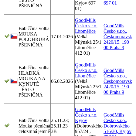
TĚSTO
Kyjov 697
697 01
PŠENIČNÁ
01)
GoodMills
Česko s.r.o.
GoodMills
Babiččina volba
Litoměřice
Česko s.r.o.,
MOUKA
17.01.2026
(Velká
Českomoravská
POLOHRUBÁ
Mlýnská 25/1,
2420/15, 190
PŠENIČNÁ
Litoměřice
00 Praha 9
412 01)
GoodMills
Babiččina volba
Česko s.r.o.
GoodMills
HLADKÁ
Litoměřice
Česko s.r.o.,
MOUKA NA
06.02.2026
(Velká
Českomoravská
KYNUTÉ
Mlýnská 25/1,
2420/15, 190
TĚSTO
Litoměřice
00 Praha 9
PŠENIČNÁ
412 01)
GoodMills
Česko s.r.o.
GoodMills
Babiččina volba
25.11.23;
Kyjov
Česko s.r.o.,
Mouka pšeničná
25.11.23
(Dobrovského
Dobrovského
celozrnná jemně
3B
957/24 ,
516/30, Kyjov