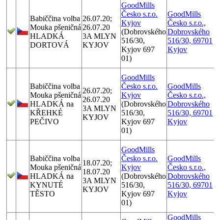
GoodMills
Česko s.r.o.
GoodMills
Babiččina volba
26.07.20;
Kyjov
Česko s.r.o.,
Mouka pšeničná
26.07.20
(Dobrovského
Dobrovského
HLADKÁ
3A MLYN
516/30,
516/30, 69701
DORTOVÁ
KYJOV
Kyjov 697
Kyjov
01)
GoodMills
Babiččina volba
Česko s.r.o.
GoodMills
26.07.20;
Mouka pšeničná
Kyjov
Česko s.r.o.,
26.07.20
HLADKÁ na
(Dobrovského
Dobrovského
3A MLYN
KŘEHKÉ
516/30,
516/30, 69701
KYJOV
PEČIVO
Kyjov 697
Kyjov
01)
GoodMills
Babiččina volba
Česko s.r.o.
GoodMills
18.07.20;
Mouka pšeničná
Kyjov
Česko s.r.o.,
18.07.20
HLADKÁ na
(Dobrovského
Dobrovského
3A MLYN
KYNUTÉ
516/30,
516/30, 69701
KYJOV
TĚSTO
Kyjov 697
Kyjov
01)
GoodMills