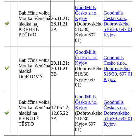
GoodMills
Babiččina volba
Česko s.r.o.
Goodmills
Mouka pšeničná
26.11.21;
Kyjov
Česko s.r.o.,
hladká na
26.11.21
(Dobrovského
Dobrovského
KŘEHKÉ
3A
516/30,
516/30, 697 01
PEČIVO
Kyjov 697
Kyjov
01)
GoodMills
Česko s.r.o.
Goodmills
Babiččina volba
20.11.21;
Kyjov
Česko s.r.o.,
Mouka pšeničná
20.11.21
(Dobrovského
Dobrovského
hladká
3B
516/30,
516/30, 697 01
DORTOVÁ
Kyjov 697
Kyjov
01)
GoodMills
Babiččina volba
Česko s.r.o.
Goodmills
Mouka pšeničná
12.05.22;
Kyjov
Česko s.r.o.,
hladká na
12.05.22
(Dobrovského
Dobrovského
KYNUTÉ
3A
516/30,
516/30, 697 01
TĚSTO
Kyjov 697
Kyjov
01)