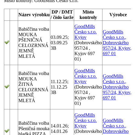
Místo kontroly:
GoodMills Česko s.r.o.
DP / DMT
Místo
Název výrobku
Výrobce
/ číslo šarže
kontroly
GoodMills
Babiččina volba
Česko s.r.o.
GoodMills
MOUKA
03.09.25;
Kyjov
Česko s.r.o.,
PŠENIČNÁ
03.09.25
(Dobrovského
Dobrovského
CELOZRNNÁ
3B
957/24 ,
957/24, Kyjov,
JEMNĚ
Kyjov 697
697 01
MLETÁ
01)
GoodMills
Babiččina volba
Česko s.r.o.
GoodMills
MOUKA
11.12.25;
Kyjov
Česko s.r.o.,
ŽITNÁ
11.12.25
(Dobrovského
Dobrovského
CELOZRNNÁ
3B
957/24 ,
957/24, Kyjov,
JEMNĚ
Kyjov 697
697 01
MLETÁ
01)
GoodMills
Česko s.r.o.
GoodMills
Babiččina volba
14.01.26;
Kyjov
Česko s.r.o.,
Pšeničná mouka
14.01.26
(Dobrovského
Dobrovského
hladká PIZZA