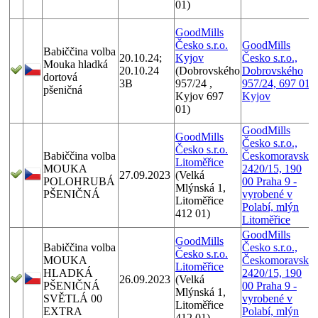
01)
GoodMills
Česko s.r.o.
GoodMills
Babiččina volba
20.10.24;
Kyjov
Česko s.r.o.,
Mouka hladká
20.10.24
(Dobrovského
Dobrovského
dortová
3B
957/24 ,
957/24, 697 01
pšeničná
Kyjov 697
Kyjov
01)
GoodMills
GoodMills
Česko s.r.o.,
Česko s.r.o.
Babiččina volba
Českomoravská
Litoměřice
MOUKA
2420/15, 190
27.09.2023
(Velká
POLOHRUBÁ
00 Praha 9 -
Mlýnská 1,
PŠENIČNÁ
vyrobené v
Litoměřice
Polabí, mlýn
412 01)
Litoměřice
GoodMills
GoodMills
Babiččina volba
Česko s.r.o.,
Česko s.r.o.
MOUKA
Českomoravská
Litoměřice
HLADKÁ
2420/15, 190
26.09.2023
(Velká
PŠENIČNÁ
00 Praha 9 -
Mlýnská 1,
SVĚTLÁ 00
vyrobené v
Litoměřice
EXTRA
Polabí, mlýn
412 01)