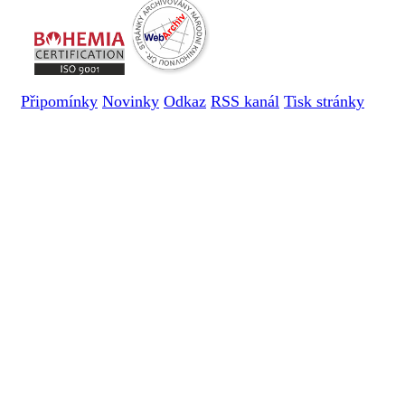
Připomínky
Novinky
Odkaz
RSS kanál
Tisk stránky