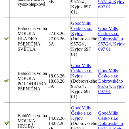
3B
957/24 ,
957/24, Kyjov,
vysokolepková
Kyjov 697
697 01
01)
GoodMills
Babiččina volba
Česko s.r.o.
GoodMills
MOUKA
27.03.26;
Kyjov
Česko s.r.o.,
HLADKÁ
27.03.26
(Dobrovského
Dobrovského
PŠENIČNÁ
3A
957/24 ,
957/24, Kyjov,
SVĚTLÁ
Kyjov 697
697 01
01)
GoodMills
Česko s.r.o.
GoodMills
Babiččina volba
18.03.26;
Kyjov
Česko s.r.o.,
MOUKA
18.03.26
(Dobrovského
Dobrovského
POLOHRUBÁ
3A
957/24 ,
957/24, Kyjov,
PŠENIČNÁ
Kyjov 697
697 01
01)
GoodMills
Česko s.r.o.
GoodMills
Babiččina volba
14.02.26;
Kyjov
Česko s.r.o.,
MOUKA
14.02.26
(Dobrovského
Dobrovského
HRUBÁ
3B
957/24 ,
957/24, Kyjov,