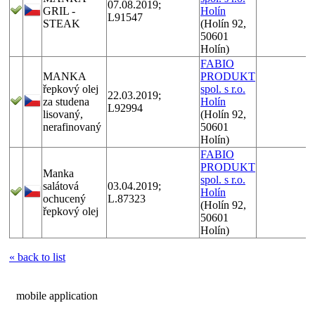
07.08.2019;
GRIL -
Holín
L91547
STEAK
(Holín 92,
50601
Holín)
FABIO
MANKA
PRODUKT
řepkový olej
spol. s r.o.
22.03.2019;
za studena
Holín
L92994
lisovaný,
(Holín 92,
nerafinovaný
50601
Holín)
FABIO
PRODUKT
Manka
spol. s r.o.
salátová
03.04.2019;
Holín
ochucený
L.87323
(Holín 92,
řepkový olej
50601
Holín)
« back to list
mobile application