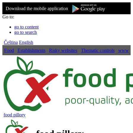
Download the mobile application
Go to:
go to content
go to search
Čeština
English
Food
Establishments
Risky websites
Thematic controls
www
food pillory