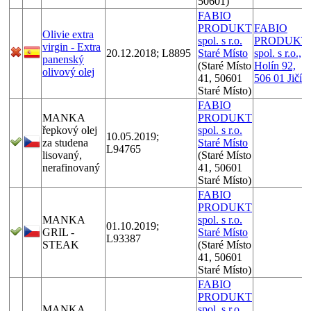
50601)
FABIO
PRODUKT
FABIO
Olivie extra
spol. s r.o.
PRODUKT
virgin - Extra
20.12.2018; L8895
Staré Místo
spol. s r.o.,
panenský
(Staré Místo
Holín 92,
olivový olej
41, 50601
506 01 Jičín
Staré Místo)
FABIO
MANKA
PRODUKT
řepkový olej
spol. s r.o.
10.05.2019;
za studena
Staré Místo
L94765
lisovaný,
(Staré Místo
nerafinovaný
41, 50601
Staré Místo)
FABIO
PRODUKT
MANKA
spol. s r.o.
01.10.2019;
GRIL -
Staré Místo
L93387
STEAK
(Staré Místo
41, 50601
Staré Místo)
FABIO
PRODUKT
MANKA
spol. s r.o.