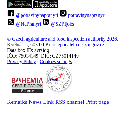
@potravinynapranyri
potravinynapranyri
@NaPranyri
@SZPIjobs
© Czech agriculture and food inspection authority 2026
.
Květná 15, 603 00 Brno,
epodatelna
szpi.gov.cz
Data box ID: avraiqg
IČO: 75014149, DIČ: CZ75014149
Privacy Policy
Cookies settings
Remarks
News
Link
RSS channel
Print page