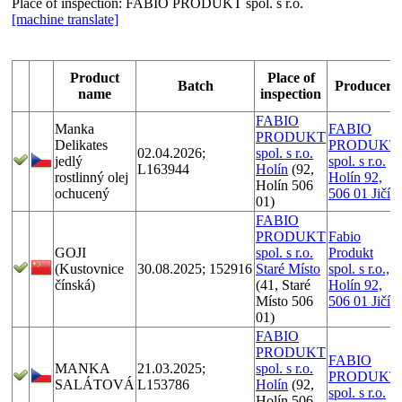
Place of inspection:
FABIO PRODUKT spol. s r.o.
[machine translate]
Product
Place of
Batch
Producer
name
inspection
FABIO
Manka
FABIO
PRODUKT
Delikates
PRODUKT
02.04.2026;
spol. s r.o.
jedlý
spol. s r.o.
L163944
Holín
(92,
rostlinný olej
Holín 92,
Holín 506
ochucený
506 01 Jičín
01)
FABIO
PRODUKT
Fabio
GOJI
spol. s r.o.
Produkt
(Kustovnice
30.08.2025; 152916
Staré Místo
spol. s r.o.,
čínská)
(41, Staré
Holín 92,
Místo 506
506 01 Jičín
01)
FABIO
PRODUKT
FABIO
MANKA
21.03.2025;
spol. s r.o.
PRODUKT
SALÁTOVÁ
L153786
Holín
(92,
spol. s r.o.
Holín 506