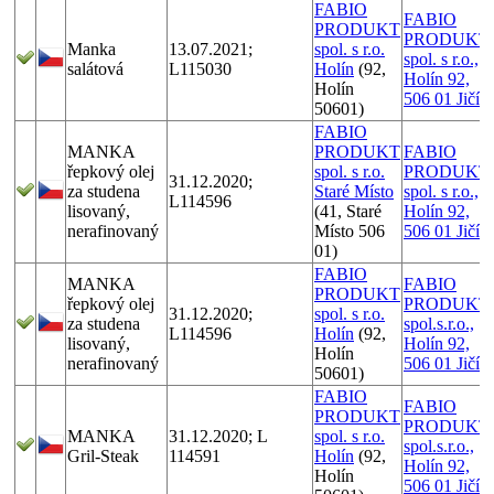
FABIO
FABIO
PRODUKT
PRODUKT
Manka
13.07.2021;
spol. s r.o.
spol. s r.o.,
salátová
L115030
Holín
(92,
Holín 92,
Holín
506 01 Jičín
50601)
FABIO
MANKA
PRODUKT
FABIO
řepkový olej
spol. s r.o.
PRODUKT
31.12.2020;
za studena
Staré Místo
spol. s r.o.,
L114596
lisovaný,
(41, Staré
Holín 92,
nerafinovaný
Místo 506
506 01 Jičín
01)
FABIO
MANKA
FABIO
PRODUKT
řepkový olej
PRODUKT
31.12.2020;
spol. s r.o.
za studena
spol.s.r.o.,
L114596
Holín
(92,
lisovaný,
Holín 92,
Holín
nerafinovaný
506 01 Jičín
50601)
FABIO
FABIO
PRODUKT
PRODUKT
MANKA
31.12.2020; L
spol. s r.o.
spol.s.r.o.,
Gril-Steak
114591
Holín
(92,
Holín 92,
Holín
506 01 Jičín