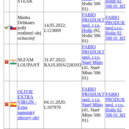
STEAK
Holín 92,
Holín 506
506 01 Jičín
01)
FABIO
Manka
FABIO
PRODUKT
Delikates
PRODUKT
14.05.2022;
spol. s r.o.
jedlý
spol.s.r.o.,
L123609
Holín
(92,
rostlinný olej
Holín 92,
Holín 506
ochucený
506 01 Jičín
01)
FABIO
PRODUKT
spol. s r.o.
SEZAM
31.07.2022;
Staré Místo
LOUPANÝ
RAJ/LHSS/2283/03
(41, Staré
Místo 506
01)
FABIO
OLIVIE
PRODUKT
FABIO
EXTRA
spol. s r.o.
PRODUKT
VIRGIN -
04.11.2020;
Staré Místo
spol. s r.o.,
Extra
L107970
(41, Staré
Holín 92,
panenský
Místo 506
506 01 Jičín
olivový olej
01)