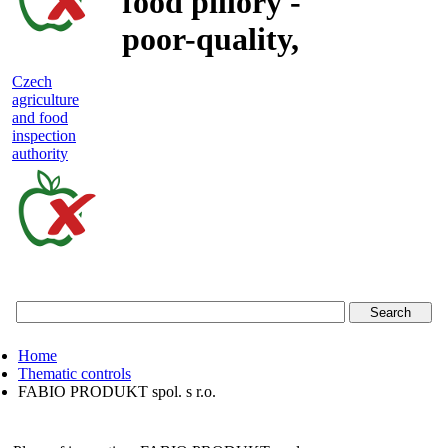
food pillory -
poor-quality,
adulterated
Czech
agriculture
and unsafe
and food
inspection
food
authority
Czech
agriculture
and
food
Home
inspection
Thematic controls
FABIO PRODUKT spol. s r.o.
authority