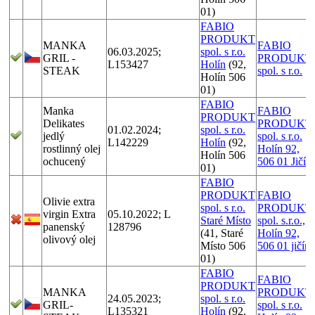
01)
FABIO
PRODUKT
MANKA
FABIO
06.03.2025;
spol. s r.o.
GRIL -
PRODUKT
L153427
Holín
(92,
STEAK
spol. s r.o.
Holín 506
01)
FABIO
Manka
FABIO
PRODUKT
Delikates
PRODUKT
01.02.2024;
spol. s r.o.
jedlý
spol. s r.o.
L142229
Holín
(92,
rostlinný olej
Holín 92,
Holín 506
ochucený
506 01 Jičín
01)
FABIO
PRODUKT
FABIO
Olivie extra
spol. s r.o.
PRODUKT
virgin Extra
05.10.2022; L
Staré Místo
spol. s.r.o.,
panenský
128796
(41, Staré
Holín 92,
olivový olej
Místo 506
506 01 jičín
01)
FABIO
FABIO
PRODUKT
MANKA
PRODUKT
24.05.2023;
spol. s r.o.
GRIL-
spol. s r.o.
L135321
Holín
(92,