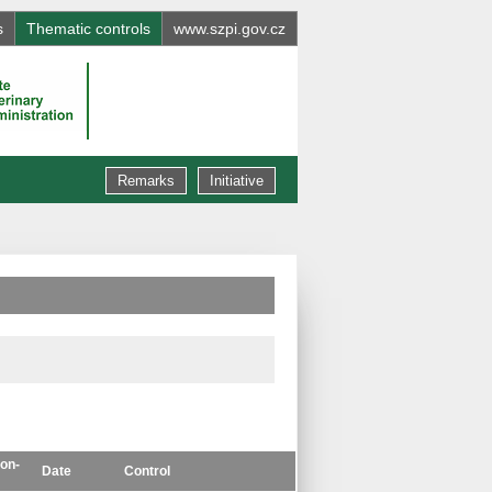
s
Thematic controls
www.szpi.gov.cz
Remarks
Initiative
on-
Date
Control