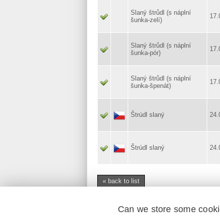
Slaný štrůdl (s náplní
17.
šunka-zelí)
Slaný štrůdl (s náplní
17.
šunka-pór)
Slaný štrůdl (s náplní
17.
šunka-špenát)
Štrúdl slaný
24.
Štrúdl slaný
24.
« back to list
Can we store some cook
mobile application