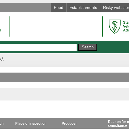
Food
Establishments
Risky website
VÁ
Reason for n
ch
Place of inspection
Producer
compliance